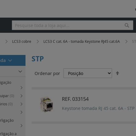
Pesq
Pesquisa
a
LCS3 cobre
LCS3 C cat. 6A - tomada Keystone RJ45 cat.6A
S
STP
rada
Definir
Ordenar por
Orden
ligação
Decres
quipar
(0)
REF. 033154
órios
(0)
Keystone tomada RJ 45 cat. 6A - STP
erligação
erligação a