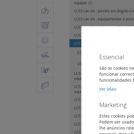
equipar
(0)
LCS3 cat. 6A - painéis em ângulo a 
LCS3 cat. 6A - equipamentos e aces
LCS3 cat. 6A - cabos e cordões
(37)
LCS3 cat. 6A - tomadas RJ45 cat. 6A
LCS3 C cat. 6A - tomada Keystone R
STP
(1)
Essencial
UTP
(1)
São os cookies ne
funcionar correct
LCS3 cat. 6 - painéis planos de inter
equipados
(3)
funcionalidades 
LCS3 cat. 6 - painéis planos de inter
Ver Mais
equipar
(4)
LCS3 cat. 6 - painéis em ângulo a e
Marketing
LCS3 cat. 6 - equipamentos e acess
Estes cookies po
LCS3 cat. 6 - cabos e cordões
(49)
Podem ser usados
LCS3 cat. 6 - tomadas RJ45 cat. 6 - 
lhe anúncios rel
LCS3 cat. 6 - tomadas especiais RJ45 
pessoais, mas são