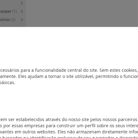
equipar
(1)
sórios
(2)
(7)
J45 cat.6A
(2)
cessários para a funcionalidade central do site. Sem estes cookies,
amente. Eles ajudam a tornar o site utilizável, permitindo o func
ligação
básicas.
ligação a
quipar
(0)
órios
(9)
dem ser estabelecidos através do nosso site pelos nossos parceiros
 por essas empresas para construir um perfil sobre os seus inter
Mosaic
(9)
evantes em outros websites. Eles não armazenam diretamente inf
cat. 6 -
 baseados na identificação exclusiva do seu navegador e dispositiv