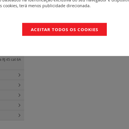
es cookies, terá menos publicidade direcionada.
nais e
ACEITAR TODOS OS COOKIES
eis e unidades
a RJ 45 cat 6A