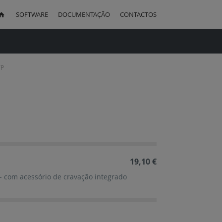
SOFTWARE
DOCUMENTAÇÃO
CONTACTOS
uisa
TP
ação
cente
19,10 €
 - com acessório de cravação integrado