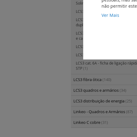
Soliroc e Plexo
(5)
não permitir est
LCS3 cat. 7 - cabos e cordões
(1)
Ver Mais
LCS3 cat. 8, 6A e 6 - produtos adicio
duplicadores
(4)
LCS3 cat. 8 6A e 6 - tomadas e pain
e cabos para voz
(3)
LCS3 cat. 8, 6A e 6 - acessórios
(10)
LCS3 cat. 8
(2)
LCS3 cat. 6A - ficha de ligação rápid
STP
(1)
LCS3 fibra ótica
(140)
LCS3 quadros e armários
(34)
LCS3 distribuição de energia
(25)
Linkeo - Quadros e Armários
(87)
Linkeo C cobre
(31)