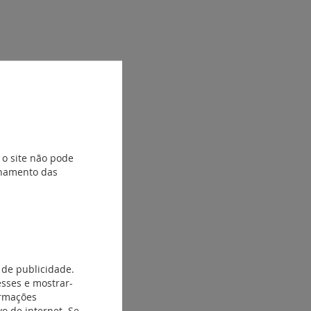
 o site não pode
ionamento das
 de publicidade.
esses e mostrar-
ormações
o de internet. Se