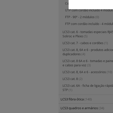
Com 2 saídas fêmeas - FTP
(0)
UTP com cordão incluído 4 módul
FTP - 90º - 2 módulos
(0)
FTP com cordão incluído - 4 módu
LCS3 cat. 6 - tomadas especiais RJ45 
Soliroc e Plexo
(5)
LCS3 cat. 7 - cabos e cordões
(1)
LCS3 cat. 8, 6A e 6 - produtos adicio
duplicadores
(4)
LCS3 cat. 8 6A e 6 - tomadas e pain
e cabos para voz
(3)
LCS3 cat. 8, 6A e 6 - acessórios
(10)
LCS3 cat. 8
(2)
LCS3 cat. 6A - ficha de ligação rápid
STP
(1)
LCS3 fibra ótica
(140)
LCS3 quadros e armários
(34)