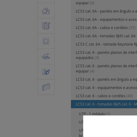
equipar
(0)
LCS3 cat. 6A - painéis em ângulo a 
LCS3 cat. 6A - equipamentos e aces
LCS3 cat. 6A - cabos e cordões
(37)
LCS3 cat. 6A - tomadas RJ45 cat. 6A
LCS3 C cat. 6A - tomada Keystone R
LCS3 cat. 6 - painéis planos de inter
equipados
(3)
LCS3 cat. 6 - painéis planos de inter
equipar
(4)
LCS3 cat. 6 - painéis em ângulo a e
LCS3 cat. 6 - equipamentos e acess
LCS3 cat. 6 - cabos e cordões
(49)
LCS3 cat. 6 - tomadas RJ45 cat. 6 - 
UTP - 1 módulo
(1)
UTP - 2 módulos
(3)
UTP com controlo de acessos - 2 
branco com obturador vermelho
(