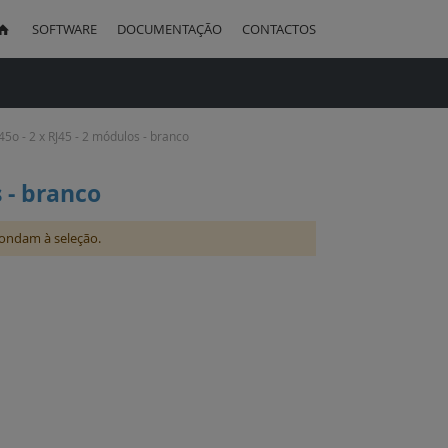
SOFTWARE
DOCUMENTAÇÃO
CONTACTOS
uisa
45o - 2 x RJ45 - 2 módulos - branco
s - branco
ondam à seleção.