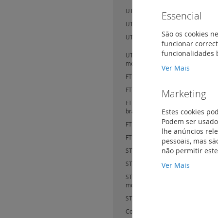
UTP - 90o - 2 módulos - branco
(1)
Essencial
UTP - 45o - 2 módulos - branco
(0)
São os cookies ne
UTP - 45o - 2 x RJ45 - 2 módulos -
funcionar correct
funcionalidades 
UTP - 2 x RJ45 com acessório solucl
módulos
(0)
Ver Mais
FTP - 1 módulo
(1)
FTP - 2 módulos
(2)
Marketing
FTP com controlo de acessos - 2 m
Estes cookies po
branco com obturador vermelho
(
Podem ser usados
FTP - 45o - 2 módulos - branco
(0)
lhe anúncios rel
FTP - 45o - 2 x RJ45 - 2 módulos -
pessoais, mas são
não permitir est
STP blindada - 1 módulo
(0)
STP blindada - 2 módulos
(0)
Ver Mais
STP blindada com controlo de aces
módulos
(0)
STP blindada - 90o - 2 módulos
(0)
Com 2 saídas fêmeas - UTP
(0)