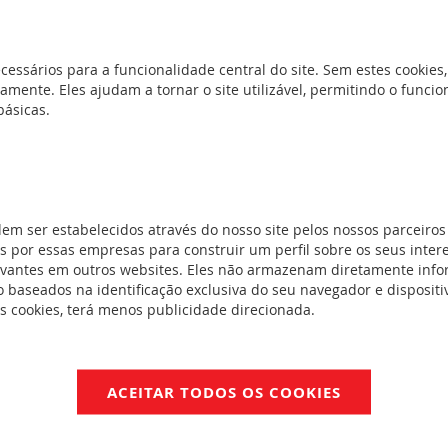
cessários para a funcionalidade central do site. Sem estes cookies,
 branco
(0)
amente. Eles ajudam a tornar o site utilizável, permitindo o func
básicas.
ip - 3
ódulos -
dem ser estabelecidos através do nosso site pelos nossos parceiros
0)
 por essas empresas para construir um perfil sobre os seus inter
evantes em outros websites. Eles não armazenam diretamente inf
 branco
(0)
 baseados na identificação exclusiva do seu navegador e dispositiv
es cookies, terá menos publicidade direcionada.
sos - 2
ACEITAR TODOS OS COOKIES