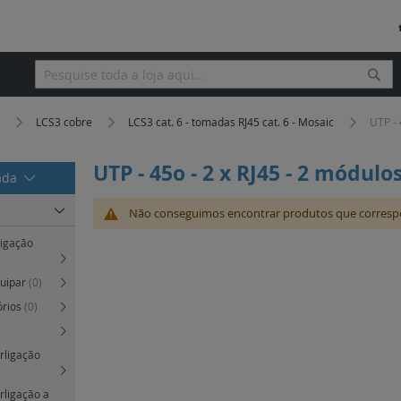
Pesq
Pesquisa
a
LCS3 cobre
LCS3 cat. 6 - tomadas RJ45 cat. 6 - Mosaic
UTP - 
UTP - 45o - 2 x RJ45 - 2 módulo
rada
Não conseguimos encontrar produtos que corresp
ligação
quipar
(0)
órios
(0)
erligação
erligação a