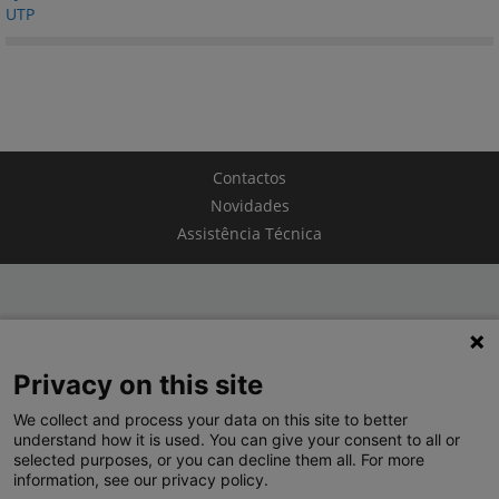
Contactos
Novidades
Assistência Técnica
TERMOS E CONDIÇÕES
Privacy on this site
POLÍTICA DE PRIVACIDADE
We collect and process your data on this site to better
LEGRAND PORTUGAL
understand how it is used. You can give your consent to all or
selected purposes, or you can decline them all. For more
GRUPO LEGRAND NO MUNDO
information, see our privacy policy.