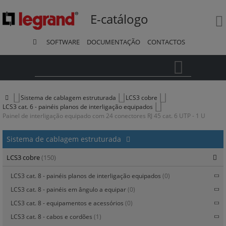
E-catálogo
SOFTWARE
DOCUMENTAÇÃO
CONTACTOS
Pesquisa
Sistema de cablagem estruturada
LCS3 cobre
LCS3 cat. 6 - painéis planos de interligação equipados
Painel de interligação equipado com 24 conectores RJ 45 cat. 6 UTP - 1 U
Sistema de cablagem estruturada
LCS3 cobre
(150)
LCS3 cat. 8 - painéis planos de interligação equipados
(0)
LCS3 cat. 8 - painéis em ângulo a equipar
(0)
LCS3 cat. 8 - equipamentos e acessórios
(0)
LCS3 cat. 8 - cabos e cordões
(1)