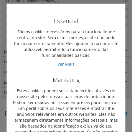
LCS3 cat. 7 - cabos e cordões
(1)
LCS3 cat. 8, 6A e 6 - produtos adicionais e duplicadores
(4)
LCS3 cat. 8 6A e 6 - tomadas e paineis e unidades e cabos para voz
(3)
Essencial
LCS3 cat. 8, 6A e 6 - acessórios
(10)
São os cookies necessários para a funcionalidade
LCS3 cat. 8
(2)
central do site. Sem estes cookies, o site não pode
LCS3 cat. 6A - ficha de ligação rápida RJ 45 cat 6A STP
(1)
funcionar correctamente. Eles ajudam a tornar o site
utilizável, permitindo o funcionamento das
LCS3 fibra ótica
(140)
funcionalidades básicas.
LCS3 quadros e armários
(34)
Ver Mais
LCS3 distribuição de energia
(25)
Marketing
Linkeo - Quadros e Armários
(87)
Estes cookies podem ser estabelecidos através do
Linkeo C cobre
(31)
nosso site pelos nossos parceiros de publicidade.
Podem ser usados por essas empresas para construir
um perfil sobre os seus interesses e mostrar-lhe
Painel de interligação equipado com
anúncios relevantes em outros websites. Eles não
24 conectores RJ 45 cat. 6 UTP - 1 U
armazenam diretamente informações pessoais, mas
são baseados na identificação exclusiva do seu
Definir
navegador e dispositivo de internet. Se não permitir