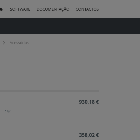
SOFTWARE
DOCUMENTAÇÃO
CONTACTOS
uisa
Acessórios
ação
cente
930,18 €
 - 19"
358,02 €