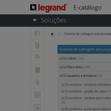
E-catálogo
Soluções
Sistema de cablagem estruturad
Sistema de cablagem estrutu
LCS3 cobre
(150)
LCS3 fibra ótica
(140)
LCS3 quadros e armários
(34)
LCS3 armários - armários servidor
LCS3 armários - gestão de cabos
(0
LCS3 armários - conduta para cabos
(0)
LCS3 armários - ponte para cabos e