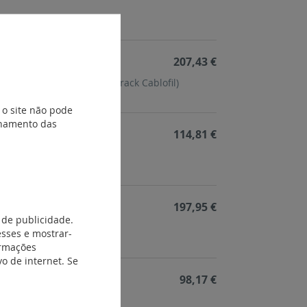
207,43 €
minho de cabos (topo do rack Cablofil)
 o site não pode
ionamento das
114,81 €
197,95 €
 de publicidade.
 conjunto de 4
esses e mostrar-
ormações
o de internet. Se
98,17 €
o de 12