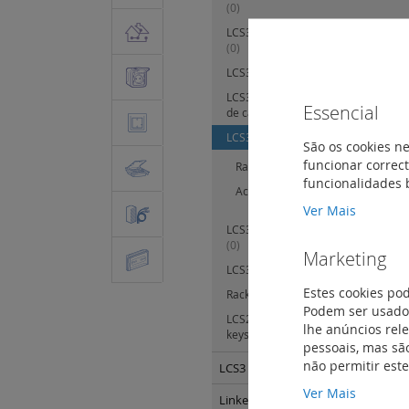
(0)
LCS3 armários - corredores de con
(0)
LCS3 armários - MiniCube
(0)
LCS3 armários - perfis de montage
Essencial
de cablagem
(0)
LCS3 armários - racks 19'' e acessó
São os cookies ne
funcionar correct
Rack 19''
(1)
funcionalidades 
Acessórios
(8)
Ver Mais
LCS3 armários - Acessórios para q
(0)
Marketing
LCS3 armários - acessórios 19''
(14)
Estes cookies po
Rack mural para quadros estanque
Podem ser usados
LCS2 - painéis de interligação, cone
lhe anúncios rel
keystone, caixa saliente e chicotes c
pessoais, mas são
não permitir est
LCS3 distribuição de energia
(25)
Ver Mais
Linkeo - Quadros e Armários
(87)