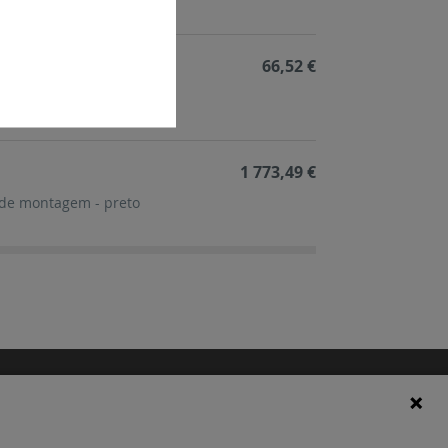
66,52 €
 - conjunto de 6
1 773,49 €
l de montagem - preto