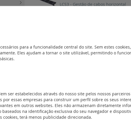
LCS3 - Gestão de cabos horizontal
tenção térmica
REF. 446158
m e acessórios
LCS3 - Suporte para montagem de ca
rios
(9)
cessários para a funcionalidade central do site. Sem estes cookies,
amente. Eles ajudam a tornar o site utilizável, permitindo o func
REF. 446157
básicas.
LCS3 - Garras para gestão de cabos
uadros murais
REF. 446156
dem ser estabelecidos através do nosso site pelos nossos parceiros
s
(10)
LCS3 - Bobinas de gestão de cabos -
 por essas empresas para construir um perfil sobre os seus inter
ctores
evantes em outros websites. Eles não armazenam diretamente inf
at. 6
(1)
 baseados na identificação exclusiva do seu navegador e dispositiv
es cookies, terá menos publicidade direcionada.
REF. 446155
LCS3 - Limitador de curvas - conjunt