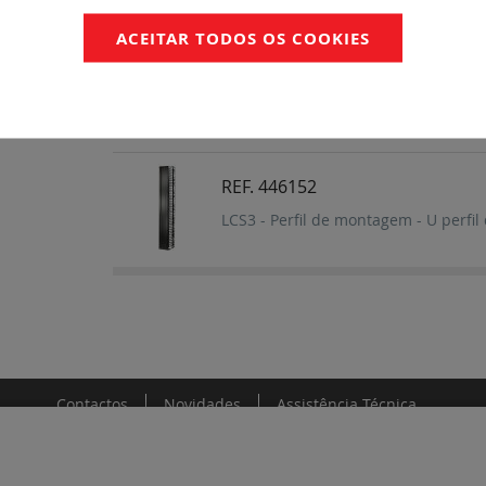
ACEITAR TODOS OS COOKIES
REF. 446154
LCS3 - Passagem de cabos hexagonal
REF. 446152
LCS3 - Perfil de montagem - U perfi
Contactos
Novidades
Assistência Técnica