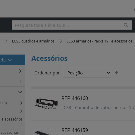
Pesq
Pesquisa
a
LCS3 quadros e armários
LCS3 armários - racks 19'' e acessórios
Acessórios
rada
Definir
Ordenar por
Orden
Decres
REF. 446160
es
(0)
LCS3 - Caminho de cabos aéreo - 5 U
)
 e acessórios
REF. 446159
 acessórios