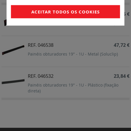
ACEITAR TODOS OS COOKIES
REF. 046539
49,45 €
Painéis obturadores 19" - 2U - Metal (Soluclip)
REF. 046538
47,72 €
Painéis obturadores 19" - 1U - Metal (Soluclip)
REF. 046532
23,84 €
Painéis obturadores 19" - 1U - Plástico (fixação
direta)