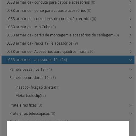
LCS3 armários - conduta para cabos e acessórios
(0)
LCS3 armários - ponte para cabos e acessórios
(0)
LCS3 armários - corredores de contenção térmica
(0)
LCS3 armários - MiniCube
(0)
LCS3 armários - perfis de montagem e acessórios de cablagem
(0)
LCS3 armários - racks 19'' e acessórios
(9)
LCS3 armários - Acessórios para quadros murais
(0)
LCS3 armários - acessórios 19''
(14)
Painéis passa fios 19''
(4)
Painéis obturadores 19''
(3)
Plástico (fixação direta)
(1)
Metal (soluclip)
(2)
Prateleiras fixas
(3)
Prateleiras telescópicas
(0)
Prateleiras para cargas pesadas
(0)
Prateleiras para suporte de teclado
(0)