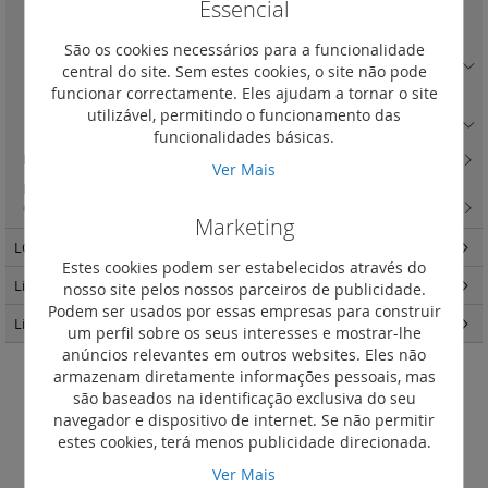
Essencial
Corrediças fixas
(0)
Prateleira fixa
(0)
São os cookies necessários para a funcionalidade
Gestão térmica
(3)
central do site. Sem estes cookies, o site não pode
funcionar correctamente. Eles ajudam a tornar o site
Acessório de fixação
(1)
utilizável, permitindo o funcionamento das
Acessórios
(0)
funcionalidades básicas.
Rack mural para quadros estanques
(10)
Ver Mais
LCS2 - painéis de interligação, conectores keystone, caixa saliente e
chicotes cat. 6
(1)
Marketing
LCS3 distribuição de energia
(25)
Estes cookies podem ser estabelecidos através do
Linkeo - Quadros e Armários
(87)
nosso site pelos nossos parceiros de publicidade.
Podem ser usados por essas empresas para construir
Linkeo C cobre
(31)
um perfil sobre os seus interesses e mostrar-lhe
anúncios relevantes em outros websites. Eles não
armazenam diretamente informações pessoais, mas
Painéis obturadores 19''
são baseados na identificação exclusiva do seu
navegador e dispositivo de internet. Se não permitir
Definir
estes cookies, terá menos publicidade direcionada.
Ordenar por
Ordenação
Ver Mais
Decrescent