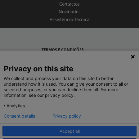
Contactos
Novidades
Assistência Técnica
TERMOS E CONDIÇÕES
POLÍTICA DE PRIVACIDADE
Privacy on this site
LEGRAND PORTUGAL
We collect and process your data on this site to better
understand how it is used. You can give your consent to all or
GRUPO LEGRAND NO MUNDO
selected purposes, or you can decline them all. For more
information, see our privacy policy.
Analytics
Consent details
Privacy policy
Accept all
© 2020 Legrand. Todos os direitos reservados.