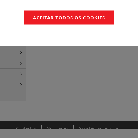
ídeo
(4)
áudio
(2)
ACEITAR TODOS OS COOKIES
Contactos
Novidades
Assistência Técnica