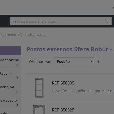
Pesq
Pesquisa
tos externos Sfera Robur - suporte
Postos externos Sfera Robur -
Definir
 de encastrar
Ordenar por
Orden
Decres
Robur -
REF. 350335
antichuva
New Sfera - Espelho + Suporte - 3 m
te + quadro
REF. 350325
as de