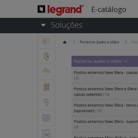
E-catálogo
Soluções
Porteiros áudio e vídeo
Pos
Porteiros áudio e vídeo
Postos externos New Sfera - caixas
(3)
Postos externos New Sfera e Sfera 
caixas salientes
(18)
Postos externos New Sfera - tetos 
(opcionais)
(18)
Postos externos New Sfera - supor
(9)
Postos externos Sfera Robur - caix