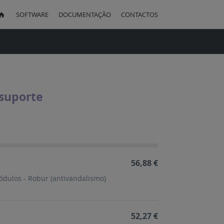
SOFTWARE
DOCUMENTAÇÃO
CONTACTOS
uisa
 suporte
ação
cente
56,88 €
ódulos - Robur (antivandalismo)
52,27 €