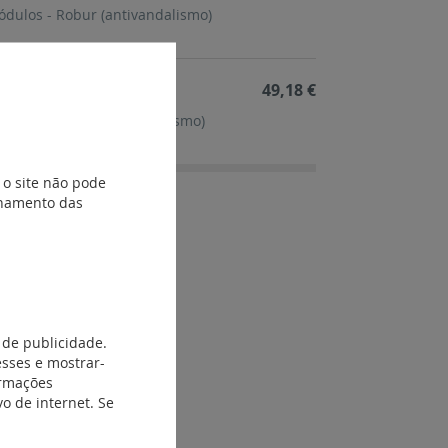
ódulos - Robur (antivandalismo)
49,18 €
ódulo - Robur (antivandalismo)
 o site não pode
ionamento das
 de publicidade.
esses e mostrar-
ormações
o de internet. Se