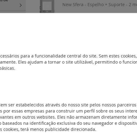
New Sfera - Espelho + Suporte - 2 m
orte
(3)
REF. 350315
New Sfera - Espelho + Suporte - 1 m
dro de
cessários para a funcionalidade central do site. Sem estes cookies,
amente. Eles ajudam a tornar o site utilizável, permitindo o func
básicas.
Robur -
is
(81)
tais
(25)
dem ser estabelecidos através do nosso site pelos nossos parceiros
 por essas empresas para construir um perfil sobre os seus inter
evantes em outros websites. Eles não armazenam diretamente inf
 baseados na identificação exclusiva do seu navegador e dispositiv
es cookies, terá menos publicidade direcionada.
ãos livres
(5)