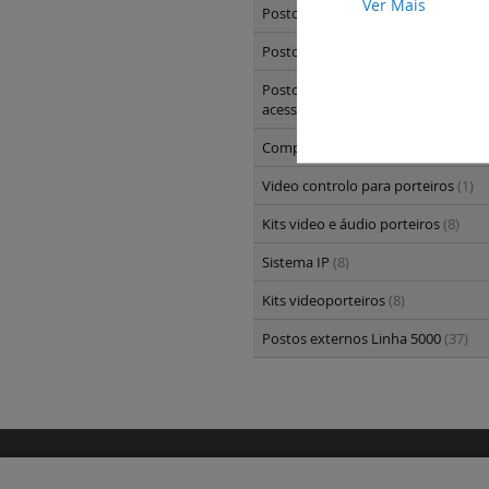
Ver Mais
Postos internos Novo Classe 100 v
Postos internos Novo Classe 100 
Postos internos Novo Classe 100 -
acessórios
(3)
Componentes de sistema
(14)
Video controlo para porteiros
(1)
Kits video e áudio porteiros
(8)
Sistema IP
(8)
Kits videoporteiros
(8)
Postos externos Linha 5000
(37)