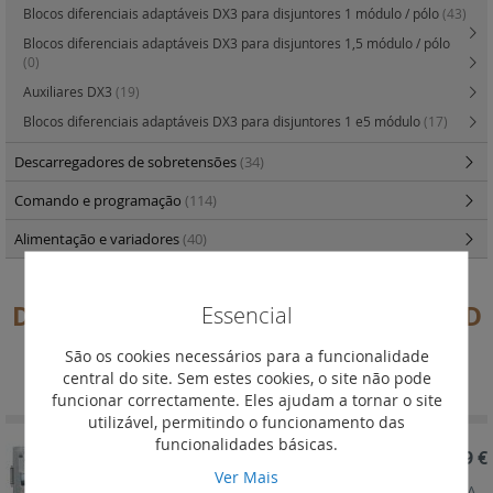
Blocos diferenciais adaptáveis DX3 para disjuntores 1 módulo / pólo
(43)
Blocos diferenciais adaptáveis DX3 para disjuntores 1,5 módulo / pólo
(0)
Auxiliares DX3
(19)
Blocos diferenciais adaptáveis DX3 para disjuntores 1 e5 módulo
(17)
Descarregadores de sobretensões
(34)
Comando e programação
(114)
Alimentação e variadores
(40)
Disjuntores DX3 10000 - 16 kA curva D
Essencial
São os cookies necessários para a funcionalidade
Definir
Ordenar por
central do site. Sem estes cookies, o site não pode
Ordenação
funcionar correctamente. Eles ajudam a tornar o site
Decrescent
utilizável, permitindo o funcionamento das
funcionalidades básicas.
REF. 409542
802,89 €
Ver Mais
Disjuntores DX3 - 10000A/16kA - 4P - 400 V~ - 125A -