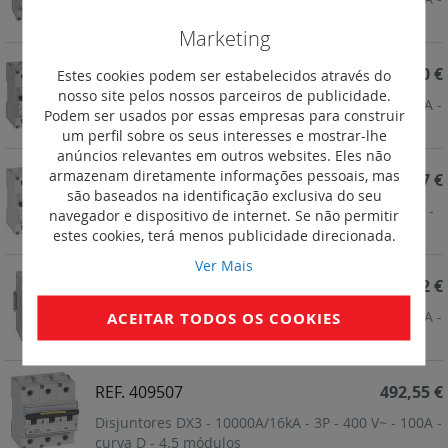
curva D - 6 módulos
Marketing
REF. 409541
683,60 €
Estes cookies podem ser estabelecidos através do
nosso site pelos nossos parceiros de publicidade.
Disjuntores DX3 - 10000A/16kA - 4P - 400 V~ - 100A -
Podem ser usados por essas empresas para construir
curva D - 6 módulos
um perfil sobre os seus interesses e mostrar-lhe
anúncios relevantes em outros websites. Eles não
armazenam diretamente informações pessoais, mas
REF. 409540
594,77 €
são baseados na identificação exclusiva do seu
Disjuntores DX3 - 10000A/16kA - 4P - 400 V~ - 80A -
navegador e dispositivo de internet. Se não permitir
curva D - 6 módulos
estes cookies, terá menos publicidade direcionada.
Ver Mais
REF. 409508
578,02 €
Disjuntores DX3 - 10000A/16kA - 3P - 400 V~ - 125A -
ACEITAR TODOS OS COOKIES
curva D - 4.5 módulos
REF. 409507
492,55 €
Disjuntores DX3 - 10000A/16kA - 3P - 400 V~ - 100A -
curva D - 4.5 módulos