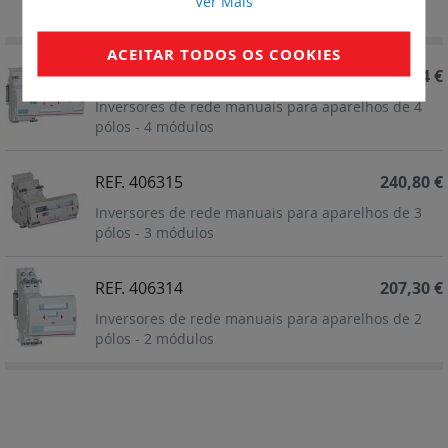
Ver Mais
Ordenação
Decrescent
ACEITAR TODOS OS COOKIES
REF. 406316
261,74 €
Inversores de rede manuais para aparelhos de 4
pólos - 4 módulos
REF. 406315
240,80 €
Inversores de rede manuais para aparelhos de 3
pólos - 3 módulos
REF. 406314
207,30 €
Inversores de rede manuais para aparelhos de 2
pólos - 2 módulos