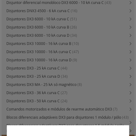
Disjuntor diferencial monobloco DX3 6000 - 10 kA curva C
(43)
Disjuntores DNX3 4500 - 6 kA curva C
(16)
Disjuntores DX3 6000 - 10 kA curva C
(51)
Disjuntores DX3 6000 - 10 kA curva B
(26)
Disjuntores DX3 6000 - 10 kA curva D
(34)
Disjuntores DX3 10000 - 16 kA curva B
(10)
Disjuntores DX3 10000 - 16 kA curva C
(47)
Disjuntores DX3 10000 - 16 kA curva D
(9)
Disjuntores DX3 - 25 kA curva C
(44)
Disjuntores DX3 - 25 kA curva D
(34)
Disjuntores DX3 MA - 25 kA só magnético
(8)
Disjuntores DX3 - 36 kA curva C
(27)
Disjuntores DX3 - 50 kA curva C
(24)
Comandos motorizados e módulos de rearme automático DX3
(7)
Blocos diferenciais adaptáveis DX3 para disjuntores 1 módulo / pólo
(43)
Blocos diferenciais adaptáveis DX3 para disjuntores 1,5 módulo / pólo
(0)