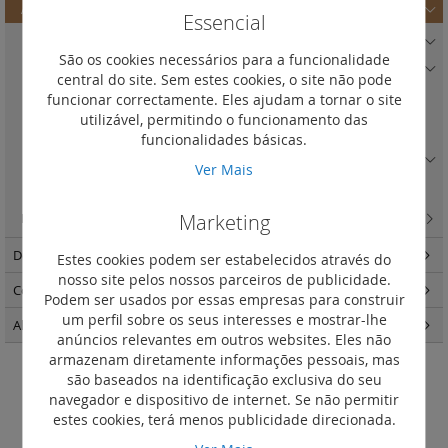
Auxiliares DX3
(19)
Essencial
Auxiliares de sinalização CA e SD
(3)
São os cookies necessários para a funcionalidade
Auxiliares de comando ET e MT e DA
(5)
central do site. Sem estes cookies, o site não pode
Inversores de rede manuais
(3)
funcionar correctamente. Eles ajudam a tornar o site
utilizável, permitindo o funcionamento das
Comando rotativo prolongado de porta
(1)
funcionalidades básicas.
Acessórios
(7)
Ver Mais
Auxiliares de comando ET
(5)
Marketing
Blocos diferenciais adaptáveis DX3 para disjuntores 1 e5 módulo
(17)
Descarregadores de sobretensões
(34)
Estes cookies podem ser estabelecidos através do
nosso site pelos nossos parceiros de publicidade.
Comando e programação
(114)
Podem ser usados por essas empresas para construir
um perfil sobre os seus interesses e mostrar-lhe
Alimentação e variadores
(40)
anúncios relevantes em outros websites. Eles não
armazenam diretamente informações pessoais, mas
são baseados na identificação exclusiva do seu
Inversores de rede manuais
navegador e dispositivo de internet. Se não permitir
estes cookies, terá menos publicidade direcionada.
Definir
Ordenar por