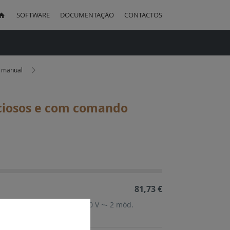
SOFTWARE
DOCUMENTAÇÃO
CONTACTOS
uisa
o manual
nciosos e com comando
ação
cente
81,73 €
a 230V~- 3P 25 A -3NA - 400 V ~- 2 mód.