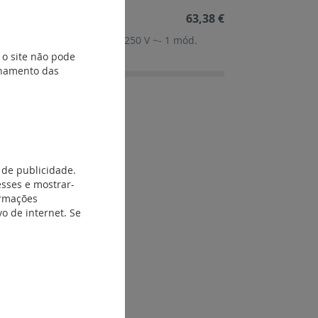
63,38 €
a 230V~- 2P 25 A -NA+NF - 250 V ~- 1 mód.
 o site não pode
ionamento das
 de publicidade.
esses e mostrar-
ormações
o de internet. Se