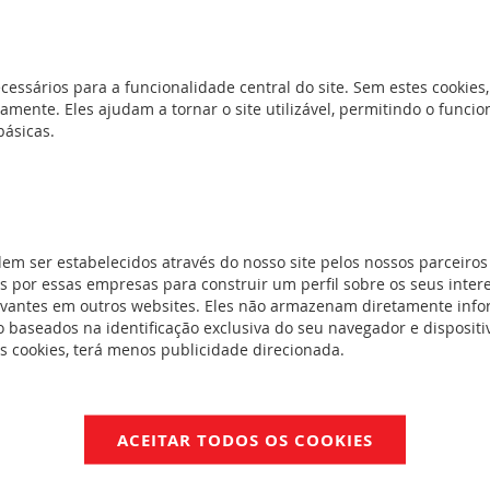
REF. 412500
d e sem
5)
Contactores de potência CX³ - bobin
d e sem
cessários para a funcionalidade central do site. Sem estes cookies,
(8)
amente. Eles ajudam a tornar o site utilizável, permitindo o func
básicas.
os e com
(2)
d e com
dem ser estabelecidos através do nosso site pelos nossos parceiros
6)
 por essas empresas para construir um perfil sobre os seus inter
sos e com
evantes em outros websites. Eles não armazenam diretamente inf
(6)
 baseados na identificação exclusiva do seu navegador e dispositiv
d e com
es cookies, terá menos publicidade direcionada.
(10)
d
(2)
ACEITAR TODOS OS COOKIES
(3)