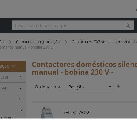
Pesq
Pesquisa
ção
Comando e programação
Contactores CX3 sem e com comand
comando manual - bobina 230 V~
Contactores domésticos sile
mação
manual - bobina 230 V~
(618)
Definir
Ordenar por
(34)
Orden
Decres
REF. 412502
rruptores
Contactores de potência CX³ - bobin
do manual