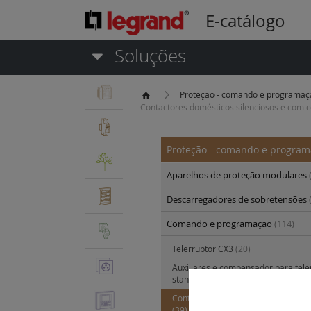
E-catálogo
Soluções
Proteção - comando e programa
Contactores domésticos silenciosos e com 
Proteção - comando e progra
Aparelhos de proteção modulares
Descarregadores de sobretensões
Comando e programação
(114)
Telerruptor CX3
(20)
Auxiliares e compensador para tele
standards CX3
(12)
Contactores CX3 sem e com coman
(39)