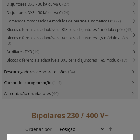
Disjuntores DX3 - 36 kA curva C
(27)
Disjuntores DX3 - 50 kA curva C
(24)
Comandos motorizados e módulos de rearme automático DX3
(7)
Blocos diferenciais adaptáveis DX3 para disjuntores 1 módulo / pólo
(43)
Blocos diferenciais adaptáveis DX3 para disjuntores 1,5 módulo / pólo
(0)
Auxiliares DX3
(19)
Blocos diferenciais adaptáveis DX3 para disjuntores 1 e5 módulo
(17)
Descarregadores de sobretensões
(34)
Comando e programação
(114)
Alimentação e variadores
(40)
Bipolares 230 / 400 V~
Definir
Ordenar por
Ordenação
Decrescent