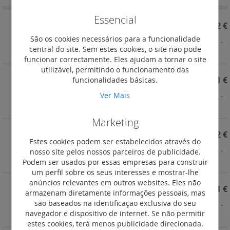
Essencial
REF. 407806
74,52 €
São os cookies necessários para a funcionalidade
Disjuntor DX³ 6000 - 10 kA - 2P - 230/400 V~ - 63 A -
central do site. Sem estes cookies, o site não pode
Curva C - 2 mód.
funcionar correctamente. Eles ajudam a tornar o site
utilizável, permitindo o funcionamento das
REF. 407805
73,51 €
funcionalidades básicas.
Ver Mais
Disjuntor DX³ 6000 - 10 kA - 2P - 230/400 V~ - 50 A -
Curva C - 2 mód.
Marketing
REF. 407804
59,52 €
Estes cookies podem ser estabelecidos através do
Disjuntor DX³ 6000 - 10 kA - 2P - 230/400 V~ - 40 A -
nosso site pelos nossos parceiros de publicidade.
Curva C - 2 mód.
Podem ser usados por essas empresas para construir
um perfil sobre os seus interesses e mostrar-lhe
anúncios relevantes em outros websites. Eles não
REF. 407803
53,61 €
armazenam diretamente informações pessoais, mas
são baseados na identificação exclusiva do seu
Disjuntor DX³ 6000 - 10 kA - 2P - 230/400 V~ - 32 A -
navegador e dispositivo de internet. Se não permitir
Curva C - 2 mód.
estes cookies, terá menos publicidade direcionada.