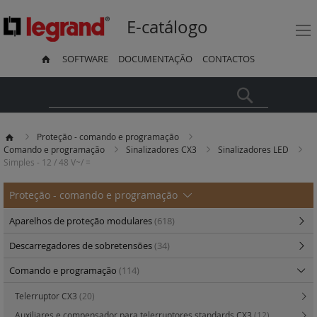
E-catálogo
SOFTWARE
DOCUMENTAÇÃO
CONTACTOS
Pesquisa
Proteção - comando e programação
Comando e programação
Sinalizadores CX3
Sinalizadores LED
Simples - 12 / 48 V~/ =
Proteção - comando e programação
Aparelhos de proteção modulares
(618)
Descarregadores de sobretensões
(34)
Comando e programação
(114)
Telerruptor CX3
(20)
Auxiliares e compensador para telerruptores standards CX3
(12)