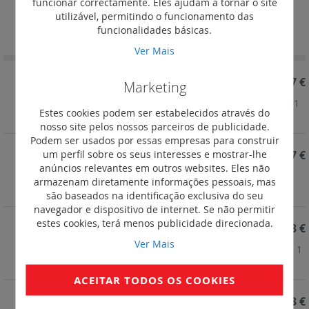
funcionar correctamente. Eles ajudam a tornar o site
utilizável, permitindo o funcionamento das
Definir
Ordenar por
funcionalidades básicas.
Ordenação
Decrescent
Ver Mais
REF. 412925
20,77 €
Marketing
Sinalizadores LED - branco - simples 12/48 V~/= - 1
Estes cookies podem ser estabelecidos através do
módulo
nosso site pelos nossos parceiros de publicidade.
Podem ser usados por essas empresas para construir
um perfil sobre os seus interesses e mostrar-lhe
REF. 412924
20,77 €
anúncios relevantes em outros websites. Eles não
Sinalizadores LED -azul - simples 12/48V~/= - 1
armazenam diretamente informações pessoais, mas
módulo
são baseados na identificação exclusiva do seu
navegador e dispositivo de internet. Se não permitir
estes cookies, terá menos publicidade direcionada.
REF. 412923
20,93 €
Ver Mais
Sinalizadores LED - amarelo - simples 12/48V~/= - 1
módulo
ACEITAR TODOS OS COOKIES
REF. 412922
20,93 €