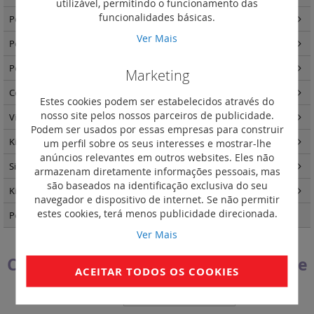
utilizável, permitindo o funcionamento das
funcionalidades básicas.
Postos internos Novo Classe 100 vídeo
(4)
Ver Mais
Postos internos Novo Classe 100 áudio
(2)
Postos internos Novo Classe 100 - acessórios
(3)
Marketing
Componentes de sistema
(14)
Estes cookies podem ser estabelecidos através do
nosso site pelos nossos parceiros de publicidade.
Video controlo para porteiros
(1)
Podem ser usados por essas empresas para construir
Kits video e áudio porteiros
(8)
um perfil sobre os seus interesses e mostrar-lhe
anúncios relevantes em outros websites. Eles não
Sistema IP
(8)
armazenam diretamente informações pessoais, mas
são baseados na identificação exclusiva do seu
Kits videoporteiros
(8)
navegador e dispositivo de internet. Se não permitir
estes cookies, terá menos publicidade direcionada.
Postos externos Linha 5000
(37)
Ver Mais
Cartões de abertura por proximidade
ACEITAR TODOS OS COOKIES
Definir
Ordenar por
Ordenação