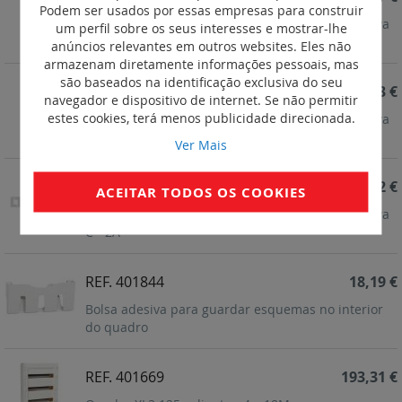
Podem ser usados por essas empresas para construir
Disjuntores DNX3 4500 - Uni+Neutro 230V~ - curva
um perfil sobre os seus interesses e mostrar-lhe
C - 10A
anúncios relevantes em outros websites. Eles não
armazenam diretamente informações pessoais, mas
são baseados na identificação exclusiva do seu
REF. 406791
32,43 €
navegador e dispositivo de internet. Se não permitir
estes cookies, terá menos publicidade direcionada.
Disjuntores DNX3 4500 - Uni+Neutro 230V~ - curva
C - 6A
Ver Mais
REF. 406789
34,72 €
ACEITAR TODOS OS COOKIES
Disjuntores DNX3 4500 - Uni+Neutro 230V~ - curva
C - 2A
REF. 401844
18,19 €
Bolsa adesiva para guardar esquemas no interior
do quadro
REF. 401669
193,31 €