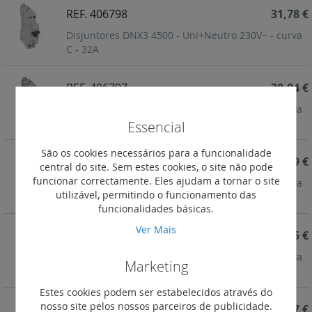
REF. 406798
31,78 €
Disjuntores DNX3 4500 - Uni+Neutro 230V~ - curva
C - 32A
REF. 406797
30,04 €
Disjuntores DNX3 4500 - Uni+Neutro 230V~ - curva
C - 25A
Essencial
São os cookies necessários para a funcionalidade
REF. 406796
28,89 €
central do site. Sem estes cookies, o site não pode
funcionar correctamente. Eles ajudam a tornar o site
Disjuntores DNX3 4500 - Uni+Neutro 230V~ - curva
utilizável, permitindo o funcionamento das
C - 20A
funcionalidades básicas.
Ver Mais
REF. 406795
27,15 €
Disjuntores DNX3 4500 - Uni+Neutro 230V~ - curva
Marketing
C - 16A
Estes cookies podem ser estabelecidos através do
nosso site pelos nossos parceiros de publicidade.
REF. 406793
28,77 €