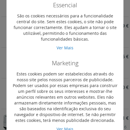
Essencial
Fontes de alimentação monofásicas 24V - 100W
São os cookies necessários para a funcionalidade
central do site. Sem estes cookies, o site não pode
REF. 146723
197,79 €
funcionar correctamente. Eles ajudam a tornar o site
utilizável, permitindo o funcionamento das
Fontes de alimentação monofásicas 24V - 60W
funcionalidades básicas.
Ver Mais
REF. 146722
131,56 €
Marketing
Fontes de alimentação monofásicas 24V - 36W
Estes cookies podem ser estabelecidos através do
nosso site pelos nossos parceiros de publicidade.
Podem ser usados por essas empresas para construir
REF. 146721
98,70 €
um perfil sobre os seus interesses e mostrar-lhe
Fontes de alimentação monofásicas 24V - 15W
anúncios relevantes em outros websites. Eles não
armazenam diretamente informações pessoais, mas
são baseados na identificação exclusiva do seu
navegador e dispositivo de internet. Se não permitir
REF. 098084
6,21 €
estes cookies, terá menos publicidade direcionada.
Adaptadores PG / ISO Cinza RAL 7001 - PG 9/ISO 16
Ver Mais