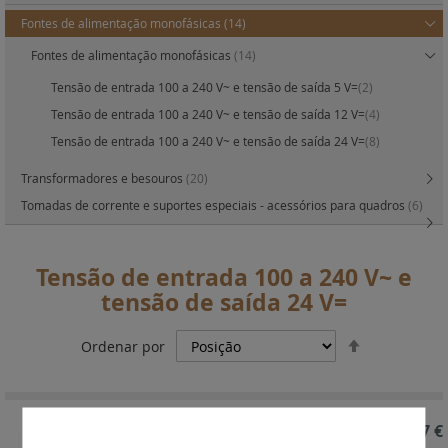
Fontes de alimentação monofásicas
(14)
Fontes de alimentação monofásicas
(14)
Tensão de entrada 100 a 240 V~ e tensão de saída 5 V=
(2)
Tensão de entrada 100 a 240 V~ e tensão de saída 12 V=
(4)
Tensão de entrada 100 a 240 V~ e tensão de saída 24 V=
(8)
Transformadores e besouros
(20)
Tomadas de corrente e suportes especiais - acessórios para quadros
(6)
Tensão de entrada 100 a 240 V~ e
tensão de saída 24 V=
Definir
Ordenar por
Ordenação
Decrescent
REF. 146724
267,67 €