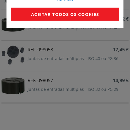
ACEITAR TODOS OS COOKIES
REF. 098060
34,22 €
Juntas de entradas múltiplas - ISO 63 ou PG 48
REF. 098058
17,45 €
Juntas de entradas múltiplas - ISO 40 ou PG 36
REF. 098057
14,99 €
Juntas de entradas múltiplas - ISO 32 ou PG 29