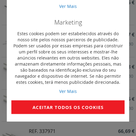
REF. 337986
86,75 €
Ver Mais
Montante funcional para celas de cabos internas
XL3 S 630 - 750 mm
Marketing
Estes cookies podem ser estabelecidos através do
REF. 337974
96,27 €
nosso site pelos nossos parceiros de publicidade.
Perfil de acabamento - montagem horizontal - IP 30
Podem ser usados por essas empresas para construir
para quadros 36 módulos
um perfil sobre os seus interesses e mostrar-lhe
anúncios relevantes em outros websites. Eles não
armazenam diretamente informações pessoais, mas
REF. 337973
88,88 €
são baseados na identificação exclusiva do seu
navegador e dispositivo de internet. Se não permitir
Perfil de acabamento - montagem horizontal - IP 30
estes cookies, terá menos publicidade direcionada.
para quadros 24 módulos
Ver Mais
REF. 337972
74,05 €
ACEITAR TODOS OS COOKIES
Perfil de acabamento - montagem horizontal - IP 30
para quadros 16 módulos
REF. 337971
66,69 €