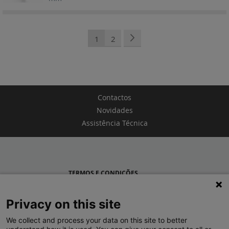
Página
Está de momento a ler a página
Página
Página
Seguinte
1
2
Contactos
Novidades
Assistência Técnica
TERMOS E CONDIÇÕES
POLÍTICA DE PRIVACIDADE
Privacy on this site
LEGRAND PORTUGAL
We collect and process your data on this site to better