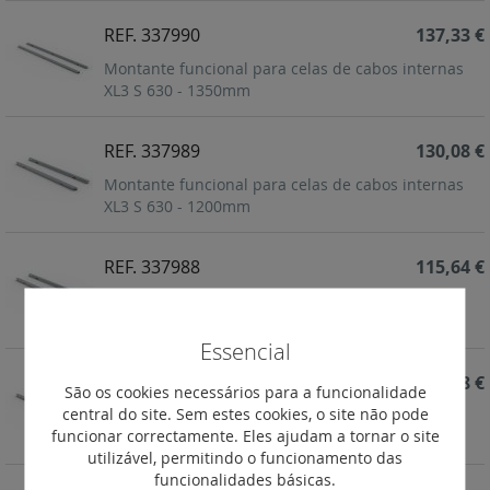
REF. 337990
137,33 €
Montante funcional para celas de cabos internas
XL3 S 630 - 1350mm
REF. 337989
130,08 €
Montante funcional para celas de cabos internas
XL3 S 630 - 1200mm
REF. 337988
115,64 €
Montante funcional para celas de cabos internas
XL3 S 630 - 1050mm
Essencial
REF. 337987
101,18 €
São os cookies necessários para a funcionalidade
central do site. Sem estes cookies, o site não pode
Montante funcional para celas de cabos internas
funcionar correctamente. Eles ajudam a tornar o site
XL3 S 630 - 900 mm
utilizável, permitindo o funcionamento das
funcionalidades básicas.