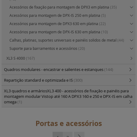
Acessórios de fixação para montagem de DPX3 em platina
(35)
Acessórios para montagem de DPX-IS 250 em platina
(5)
Acessórios para montagem de DPX3 630 em platina
(22)
Acessórios para montagem de DPX-IS 630 em platina
(10)
Calhas, platinas, suportes universais e painéis solidos de metal
(44)
Suporte para barramentos e acessórios
(20)
XL3 S 4000
(167)
Quadros modulares - encastrar e salientes e estanques
(144)
Repartição standard e optimizada e IS
(300)
XL3 quadros e armáriosXL3 400 - acessórios de fixação e painéis para
montagem modular Vistop até 160 A DPX3 160 e 250 e DPX-IS em calha
omega
(1)
Portas e acessórios
Página
Está de momento a ler a página
Página
Página
Seguinte