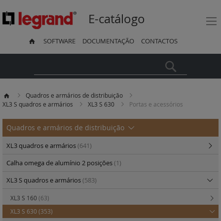
E-catálogo
SOFTWARE
DOCUMENTAÇÃO
CONTACTOS
Pesquisa
Quadros e armários de distribuição
XL3 S quadros e armários
XL3 S 630
Portas e acessórios
Quadros e armários de distribuição
XL3 quadros e armários
(641)
Calha omega de alumínio 2 posições
(1)
XL3 S quadros e armários
(583)
XL3 S 160
(63)
XL3 S 630
(353)