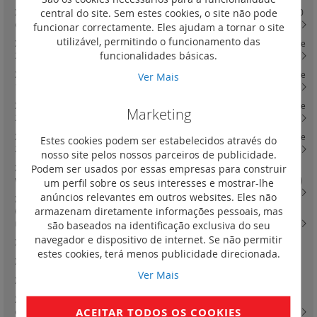
central do site. Sem estes cookies, o site não pode
XL3 4000 - acessórios de fixação e painéis para montagem de DPX-IS 250
e 630 e 1600 em platinas
(11)
funcionar correctamente. Eles ajudam a tornar o site
utilizável, permitindo o funcionamento das
XL3 4000 - acessórios de fixação e painéis para montagem de DPX3 160 e
funcionalidades básicas.
250 em platinas
(6)
XL3 4000 - acessórios de fixação e painéis para montagem de DPX3 630 e
Ver Mais
1600 em platinas
(4)
XL3 4000 - acessórios de fixação e painéis para montagem de DPX3 160 e
Marketing
250 versão fixa em platinas reguláveis
(19)
XL3 4000 - acessórios de fixação e painéis para montagem de DPX3 160 e
Estes cookies podem ser estabelecidos através do
250 versão extraível em platinas reguláveis
(11)
nosso site pelos nossos parceiros de publicidade.
Podem ser usados por essas empresas para construir
XL3 4000 - acessórios de fixação e painéis para montagem de DPX3 630
versão fixa e tomadas frontais ou posteriores em platinas reguláveis
(16)
um perfil sobre os seus interesses e mostrar-lhe
anúncios relevantes em outros websites. Eles não
XL3 4000 - acessórios de fixação e painéis para montagem de DPX3
armazenam diretamente informações pessoais, mas
630 versão extraível ou seccionáveis e inversor de rede em platinas
reguláveis
(17)
são baseados na identificação exclusiva do seu
navegador e dispositivo de internet. Se não permitir
XL3 160 - quadros de distribuição salientes metálicos e isolantes
(0)
estes cookies, terá menos publicidade direcionada.
XL3 160 - quadros de distribuição de encastrar metálicos
(0)
Ver Mais
XL3 400 - quadros
(0)
XL3 160 - quadros de distribuição salientes metálicos e isolantes e
ACEITAR TODOS OS COOKIES
completos - 24 módulos por fila
(17)