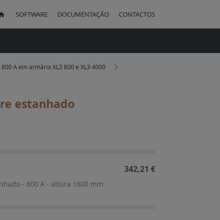
SOFTWARE
DOCUMENTAÇÃO
CONTACTOS
uisa
té 800 A em armário XL3 800 e XL3 4000
bre estanhado
ação
cente
342,21 €
anhado - 800 A - altura 1600 mm