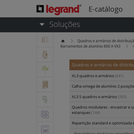
E-catálogo
Soluções
Quadros e armários de distribuiç
Barramentos de alumínio 800 A VX3
Quadros e armários de distrib
XL3 quadros e armários
(641)
Calha omega de alumínio 2 posiçõ
XL3 S quadros e armários
(583)
Quadros modulares - encastrar e sa
estanques
(144)
Repartição standard e optimizada 
Repartidores modulares monobloco 