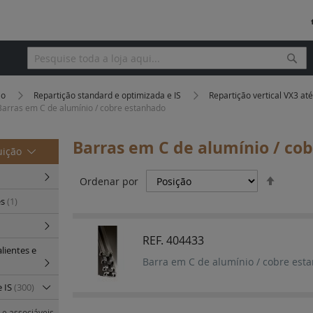
Pesq
Pesquisa
ão
Repartição standard e optimizada e IS
Repartição vertical VX3 a
Barras em C de alumínio / cobre estanhado
Barras em C de alumínio / co
uição
Definir
Ordenar por
Orden
es
(1)
Decres
REF. 404433
lientes e
Barra em C de alumínio / cobre est
e IS
(300)
e associáveis