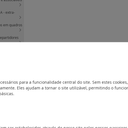
A - extra-
os em quadros
repartidores
- acessórios
- pentes de
cessários para a funcionalidade central do site. Sem estes cookies,
(8)
amente. Eles ajudam a tornar o site utilizável, permitindo o func
 e 125 A
(7)
básicas.
 125 A
(2)
5 A
(9)
 A em quadros
 4000
(28)
em armário XL3
dem ser estabelecidos através do nosso site pelos nossos parceiros