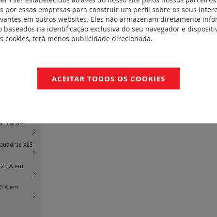
 por essas empresas para construir um perfil sobre os seus inter
evantes em outros websites. Eles não armazenam diretamente inf
em armário XL3
 baseados na identificação exclusiva do seu navegador e dispositiv
es cookies, terá menos publicidade direcionada.
VX3
(6)
rio
(3)
(2)
ACEITAR TODOS OS COOKIES
re
rtical até
 quadros XL3
 125 A em
00 A em