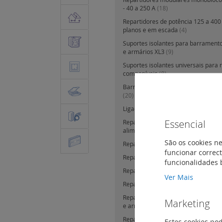
- 40 a 250 A
(18)
Repartidores de potência 125 a 400 
planos e em escada
(4)
Suportes isolantes para barrament
e armários XL3
(9)
Suportes isolantes universais para 
componíveis
(8)
Barras de cobre para barramentos 
(20)
Ligadores de repartição
(32)
Essencial
Repartição horizontal HX3 até 63 A 
alimentação
(8)
São os cookies ne
Repartição horizontal HX3 até 63 A
funcionar correct
Repartição vertical VX3 auto - 63 A
funcionalidades 
Repartição horizontal HX3 auto até
Ver Mais
Repartição horizontal HX3 - 80 / 12
Repartição horizontal HX3 até 400
Marketing
e armários XL3 400, XL3 800 e XL3
Repartição vertical VX3 até 400 A 
Estes cookies po