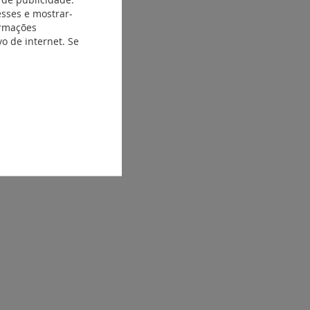
esses e mostrar-
ormações
o de internet. Se