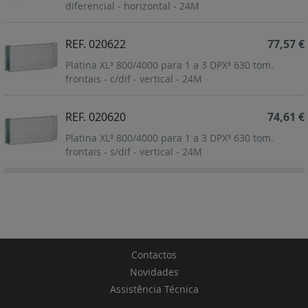
diferencial - horizontal - 24M
REF. 020622
77,57 €
Platina XL³ 800/4000 para 1 a 3 DPX³ 630 tom.
frontais - c/dif - vertical - 24M
REF. 020620
74,61 €
Platina XL³ 800/4000 para 1 a 3 DPX³ 630 tom.
frontais - s/dif - vertical - 24M
Contactos
Novidades
Assistência Técnica