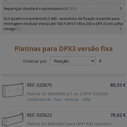
Repartição standard e optimizada e IS
(300)
XL3 quadros e armáriosXL3 400 - acessórios de fixação e painéis para
montagem modular Vistop até 160 A DPX3 160 e 250 e DPX-IS em calha
omega
(1)
Platinas para DPX3 versão fixa
Definir
Ordenar por
Ordenação
Decrescent
REF. 020670
80,53 €
Platina XL³ 800/4000 p/1 ou 3 DPX³ 250/630
s/diferencial - fixa - vertical - 36M
REF. 020623
78,62 €
Platina XL³ 800/4000 para DPX³ 630 com/sem