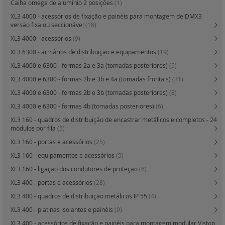
Calha omega de alumínio 2 posições
(1)
XL3 4000 - acessórios de fixação e painéis para montagem de DMX3
versão fixa ou seccionável
(18)
XL3 4000 - acessórios
(9)
XL3 6300 - armários de distribuição e equipamentos
(19)
XL3 4000 e 6300 - formas 2a e 3a (tomadas posteriores)
(5)
XL3 4000 e 6300 - formas 2b e 3b e 4a (tomadas frontais)
(31)
XL3 4000 e 6300 - formas 2b e 3b (tomadas posteriores)
(8)
XL3 4000 e 6300 - formas 4b (tomadas posteriores)
(6)
XL3 160 - quadros de distribuição de encastrar metálicos e completos - 24
módulos por fila
(5)
XL3 160 - portas e acessórios
(25)
XL3 160 - equipamentos e acessórios
(5)
XL3 160 - ligação dos condutores de proteção
(6)
XL3 400 - portas e acessórios
(28)
XL3 400 - quadros de distribuição metálicos IP 55
(4)
XL3 400 - platinas isolantes e painéis
(9)
XL3 400 - acessórios de fixação e painéis para montagem modular Vistop