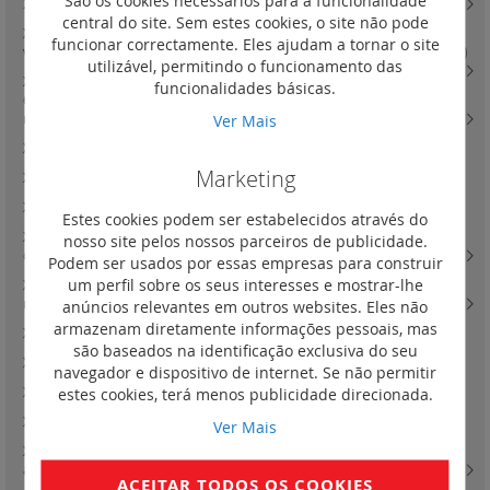
São os cookies necessários para a funcionalidade
250 versão extraível em platinas reguláveis
(11)
central do site. Sem estes cookies, o site não pode
XL3 4000 - acessórios de fixação e painéis para montagem de DPX3 630
funcionar correctamente. Eles ajudam a tornar o site
versão fixa e tomadas frontais ou posteriores em platinas reguláveis
(16)
utilizável, permitindo o funcionamento das
XL3 4000 - acessórios de fixação e painéis para montagem de DPX3
funcionalidades básicas.
630 versão extraível ou seccionáveis e inversor de rede em platinas
reguláveis
(17)
Ver Mais
XL3 160 - quadros de distribuição salientes metálicos e isolantes
(0)
Marketing
XL3 160 - quadros de distribuição de encastrar metálicos
(0)
XL3 400 - quadros
(0)
Estes cookies podem ser estabelecidos através do
XL3 160 - quadros de distribuição salientes metálicos e isolantes e
nosso site pelos nossos parceiros de publicidade.
completos - 24 módulos por fila
(17)
Podem ser usados por essas empresas para construir
um perfil sobre os seus interesses e mostrar-lhe
XL3 400 - quadros e armários e celas de distribuição componíveis - 24
módulos por fila
(26)
anúncios relevantes em outros websites. Eles não
armazenam diretamente informações pessoais, mas
XL3 800 - fixação de cabos
(2)
são baseados na identificação exclusiva do seu
XL3 400 - acessórios de fixação e painéis para montagem modular
(3)
navegador e dispositivo de internet. Se não permitir
XL3 800 - quadros de distribuição metálicos
(0)
estes cookies, terá menos publicidade direcionada.
XL3 800 - armários de distribuição metálicos
(19)
Ver Mais
XL3 800 - fixação de cabos e rodapés e painéis de compartimentação e
acessórios
(14)
ACEITAR TODOS OS COOKIES