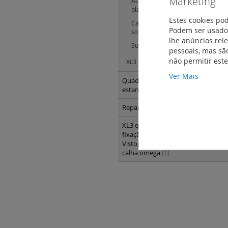
Marketing
Acessórios para montagem de DP
platina
(10)
Estes cookies po
Calhas, platinas, suportes univers
Podem ser usados
solidos de metal
(44)
lhe anúncios rel
Suporte para barramentos e aces
pessoais, mas são
não permitir est
XL3 S 4000
(167)
Ver Mais
Quadros modulares - encastrar e sa
estanques
(144)
Repartição standard e optimizada 
XL3 quadros e armáriosXL3 400 - a
fixação e painéis para montagem 
Vistop até 160 A DPX3 160 e 250 e 
calha omega
(1)