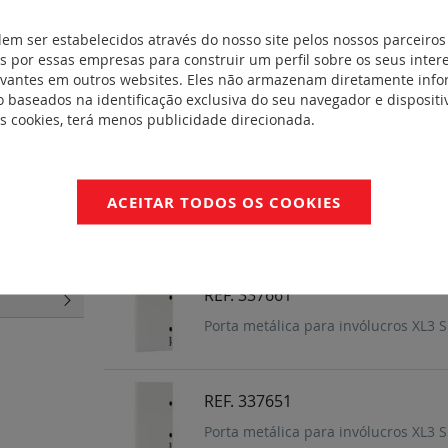
X-IS 630 em
Porta metálica para invólucros XL3
dem ser estabelecidos através do nosso site pelos nossos parceiros
ais e painéis
 por essas empresas para construir um perfil sobre os seus inter
evantes em outros websites. Eles não armazenam diretamente inf
REF. 337681
sórios
(20)
 baseados na identificação exclusiva do seu navegador e dispositiv
Porta metálica para invólucros XL3
es cookies, terá menos publicidade direcionada.
lientes e
REF. 337671
ACEITAR TODOS OS COOKIES
e IS
(300)
Porta metálica para invólucros XL3
cessórios de
modular
DPX-IS em
REF. 337661
Porta metálica para invólucros XL3
REF. 337651
Porta metálica para invólucros XL3