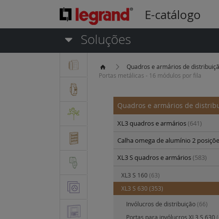
E-catálogo
Soluções
Quadros e armários de distribuiç
Portas metálicas - 16 módulos por fila
Quadros e armários de distrib
XL3 quadros e armários
(641)
Calha omega de alumínio 2 posiçõ
XL3 S quadros e armários
(583)
XL3 S 160
(63)
XL3 S 630
(353)
Invólucros de distribuição
(66)
Portas para invólucros XL3 S 630