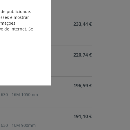
 S 630 - 16M 1500mm
 de publicidade.
esses e mostrar-
ormações
233,44 €
o de internet. Se
 S 630 - 16M 1350mm
220,74 €
 S 630 - 16M 1200mm
196,59 €
 S 630 - 16M 1050mm
191,10 €
 S 630 - 16M 900mm