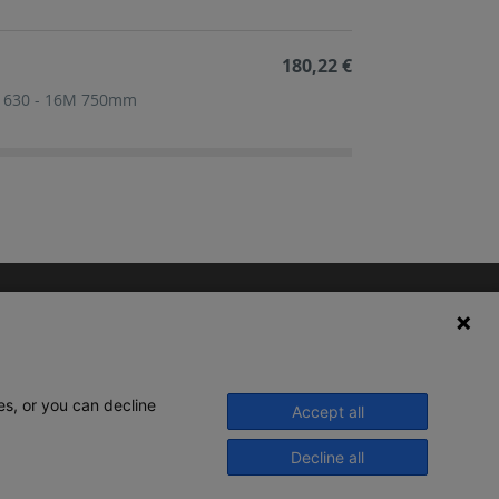
180,22 €
 S 630 - 16M 750mm
es, or you can decline
Accept all
Decline all
© 2020 Legrand. Todos os direitos
reservados.