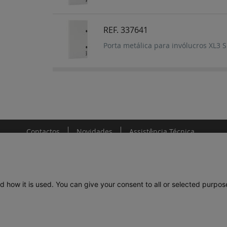
REF. 337641
Porta metálica para invólucros XL3
Contactos
Novidades
Assistência Técnica
d how it is used. You can give your consent to all or selected purpos
DE
LEGRAND PORTUGAL
GRUPO LEGRAND NO MUNDO