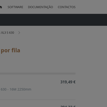
SOFTWARE
DOCUMENTAÇÃO
CONTACTOS
uisa
s XL3 S 630
por fila
ação
cente
319,49 €
 S 630 - 16M 2250mm