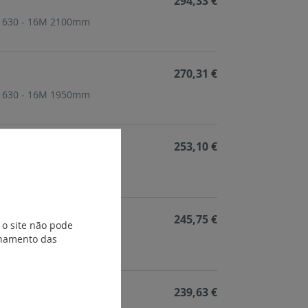
294,33 €
 S 630 - 16M 2100mm
270,31 €
 S 630 - 16M 1950mm
253,10 €
 S 630 - 16M 1800mm
245,75 €
 o site não pode
ionamento das
 S 630 - 16M 1650mm
239,63 €