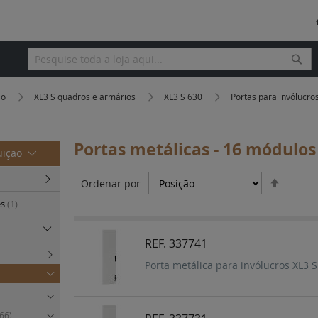
Pesq
Pesquisa
ão
XL3 S quadros e armários
XL3 S 630
Portas para invólucro
Portas metálicas - 16 módulos 
uição
Definir
Ordenar por
Orden
es
(1)
Decres
REF. 337741
Porta metálica para invólucros XL3
(66)