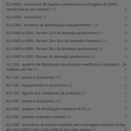
XL3 4000 - acessórios de fixação e painéis para montagem de DMX3
versão fixa ou seccionável
(18)
XL3 4000 - acessórios
(9)
XL3 6300 - armários de distribuição e equipamentos
(19)
XL3 4000 e 6300 - formas 2a e 3a (tomadas posteriores)
(5)
XL3 4000 e 6300 - formas 2b e 3b e 4a (tomadas frontais)
(31)
XL3 4000 e 6300 - formas 2b e 3b (tomadas posteriores)
(8)
XL3 4000 e 6300 - formas 4b (tomadas posteriores)
(6)
XL3 160 - quadros de distribuição de encastrar metálicos e completos - 24
módulos por fila
(5)
XL3 160 - portas e acessórios
(25)
XL3 160 - equipamentos e acessórios
(5)
XL3 160 - ligação dos condutores de proteção
(6)
XL3 400 - portas e acessórios
(28)
XL3 400 - quadros de distribuição metálicos IP 55
(4)
XL3 400 - platinas isolantes e painéis
(9)
XL3 400 - acessórios de fixação e painéis para montagem modular Vistop
até 160 A DPX3 160 e 250 e DPX-IS em calha omega
(6)