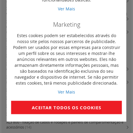
250 versão extraível em platinas reguláveis
(11)
Ver Mais
XL3 4000 - acessórios de fixação e painéis para montagem de DPX3 630
versão fixa e tomadas frontais ou posteriores em platinas reguláveis
(16)
XL3 4000 - acessórios de fixação e painéis para montagem de DPX3
Marketing
630 versão extraível ou seccionáveis e inversor de rede em platinas
reguláveis
(17)
Estes cookies podem ser estabelecidos através do
XL3 160 - quadros de distribuição salientes metálicos e isolantes
(0)
nosso site pelos nossos parceiros de publicidade.
Podem ser usados por essas empresas para construir
XL3 160 - quadros de distribuição de encastrar metálicos
(0)
um perfil sobre os seus interesses e mostrar-lhe
XL3 400 - quadros
(0)
anúncios relevantes em outros websites. Eles não
XL3 160 - quadros de distribuição salientes metálicos e isolantes e
armazenam diretamente informações pessoais, mas
completos - 24 módulos por fila
(17)
são baseados na identificação exclusiva do seu
navegador e dispositivo de internet. Se não permitir
XL3 400 - quadros e armários e celas de distribuição componíveis - 24
módulos por fila
(26)
estes cookies, terá menos publicidade direcionada.
XL3 800 - fixação de cabos
(2)
Ver Mais
XL3 400 - acessórios de fixação e painéis para montagem modular
(3)
XL3 800 - quadros de distribuição metálicos
(0)
ACEITAR TODOS OS COOKIES
XL3 800 - armários de distribuição metálicos
(19)
XL3 800 - fixação de cabos e rodapés e painéis de compartimentação e
acessórios
(14)