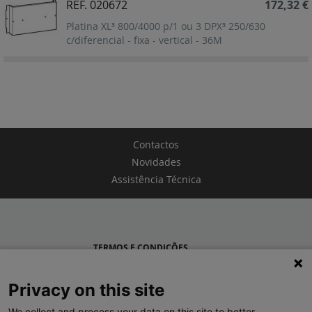
REF. 020672
172,32 €
Platina XL³ 800/4000 p/1 ou 3 DPX³ 250/630
c/diferencial - fixa - vertical - 36M
Contactos
Novidades
Assistência Técnica
TERMOS E CONDIÇÕES
POLÍTICA DE PRIVACIDADE
Privacy on this site
LEGRAND PORTUGAL
We collect and process your data on this site to better