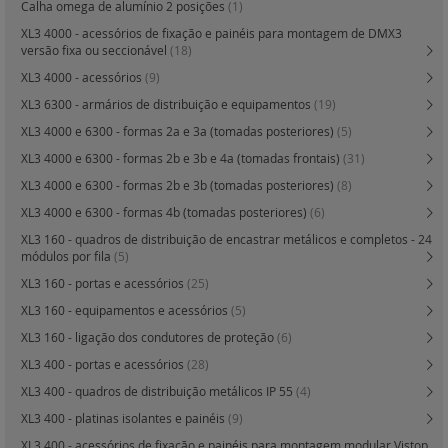
Calha omega de alumínio 2 posições
(1)
XL3 4000 - acessórios de fixação e painéis para montagem de DMX3
versão fixa ou seccionável
(18)
XL3 4000 - acessórios
(9)
XL3 6300 - armários de distribuição e equipamentos
(19)
XL3 4000 e 6300 - formas 2a e 3a (tomadas posteriores)
(5)
XL3 4000 e 6300 - formas 2b e 3b e 4a (tomadas frontais)
(31)
XL3 4000 e 6300 - formas 2b e 3b (tomadas posteriores)
(8)
XL3 4000 e 6300 - formas 4b (tomadas posteriores)
(6)
XL3 160 - quadros de distribuição de encastrar metálicos e completos - 24
módulos por fila
(5)
XL3 160 - portas e acessórios
(25)
XL3 160 - equipamentos e acessórios
(5)
XL3 160 - ligação dos condutores de proteção
(6)
XL3 400 - portas e acessórios
(28)
XL3 400 - quadros de distribuição metálicos IP 55
(4)
XL3 400 - platinas isolantes e painéis
(9)
XL3 400 - acessórios de fixação e painéis para montagem modular Vistop