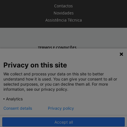
Contactos
Novidades
Assistência Técnica
TERMOS E CONDIÇÕES
POLÍTICA DE PRIVACIDADE
Privacy on this site
LEGRAND PORTUGAL
We collect and process your data on this site to better
understand how it is used. You can give your consent to all or
GRUPO LEGRAND NO MUNDO
selected purposes, or you can decline them all. For more
information, see our privacy policy.
Analytics
Consent details
Privacy policy
Accept all
© 2020 Legrand. Todos os direitos reservados.