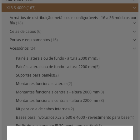
XL3 S 4000
(167)
Armários de distribuição metálicos e configuráveis - 16 a 36 módulos por
fila
(18)
Celas de cabos
(6)
Portas e equipamentos
(16)
Acessórios
(24)
Painéis laterais ou de fundo - altura 2000 mm
(5)
Painéis laterais ou de fundo - altura 2200 mm
(5)
Suportes para painéis
(2)
Montantes funcionais laterais
(2)
Montantes funcionais centrais - altura 2000 mm
(3)
Montantes funcionais centrais - altura 2200 mm
(3)
Kit para cela de cabos internas
(2)
Bases para invólucros XL3 S 630 e 4000 - revestimento para base
(1)
Perfis de acabamento IP 30 montagem vertical
(1)
Acessórios para montagem de aparelhos modulares e DPX3 em calha