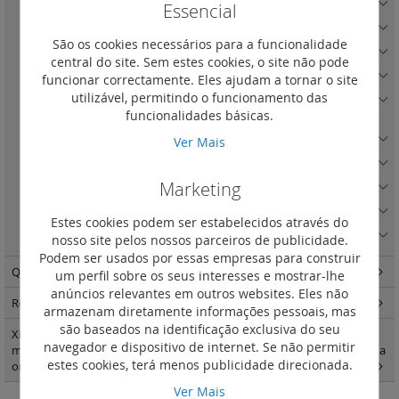
(6)
Essencial
Acessórios para montagem de DPX3 em platina
(12)
São os cookies necessários para a funcionalidade
Acessórios para montagem de DPX-IS 250 em platina
(3)
central do site. Sem estes cookies, o site não pode
Acessórios para montagem de DPX3 630 em platina
(5)
funcionar correctamente. Eles ajudam a tornar o site
utilizável, permitindo o funcionamento das
Acessórios para montagem de DPX-IS 630 em platina
(1)
funcionalidades básicas.
Acessórios para montagem dos DPX3 1600 e DPX-IS 1600 em platina
(20)
Ver Mais
Acessórios para montagem de DMX3 em platina
(15)
Marketing
Acessórios universais e placas de montagem
(13)
Suportes de barramento e acessórios
(22)
Estes cookies podem ser estabelecidos através do
Barramentos e acessórios
(6)
nosso site pelos nossos parceiros de publicidade.
Podem ser usados por essas empresas para construir
Quadros modulares - encastrar e salientes e estanques
(144)
um perfil sobre os seus interesses e mostrar-lhe
anúncios relevantes em outros websites. Eles não
Repartição standard e optimizada e IS
(300)
armazenam diretamente informações pessoais, mas
são baseados na identificação exclusiva do seu
XL3 quadros e armáriosXL3 400 - acessórios de fixação e painéis para
navegador e dispositivo de internet. Se não permitir
montagem modular Vistop até 160 A DPX3 160 e 250 e DPX-IS em calha
estes cookies, terá menos publicidade direcionada.
omega
(1)
Ver Mais