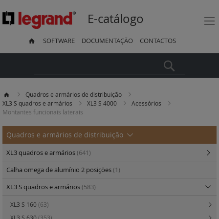
E-catálogo
SOFTWARE
DOCUMENTAÇÃO
CONTACTOS
Pesquisa
Quadros e armários de distribuição
XL3 S quadros e armários
XL3 S 4000
Acessórios
Montantes funcionais laterais
Quadros e armários de distribuição
XL3 quadros e armários
(641)
Calha omega de alumínio 2 posições
(1)
XL3 S quadros e armários
(583)
XL3 S 160
(63)
XL3 S 630
(353)