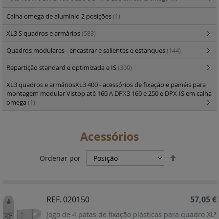
Calha omega de alumínio 2 posições
(1)
XL3 S quadros e armários
(583)
Quadros modulares - encastrar e salientes e estanques
(144)
Repartição standard e optimizada e IS
(300)
XL3 quadros e armáriosXL3 400 - acessórios de fixação e painéis para
montagem modular Vistop até 160 A DPX3 160 e 250 e DPX-IS em calha
omega
(1)
Acessórios
Definir
Ordenar por
Ordenação
Decrescent
REF. 020150
57,05 €
Jogo de 4 patas de fixação plásticas para quadro XL³