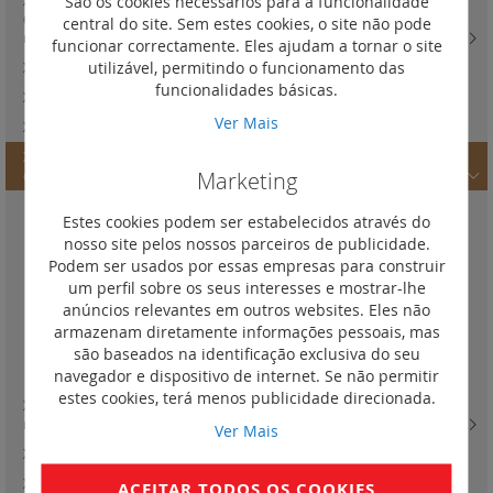
São os cookies necessários para a funcionalidade
XL3 4000 - acessórios de fixação e painéis para montagem de DPX3
630 versão extraível ou seccionáveis e inversor de rede em platinas
central do site. Sem estes cookies, o site não pode
reguláveis
(17)
funcionar correctamente. Eles ajudam a tornar o site
utilizável, permitindo o funcionamento das
XL3 160 - quadros de distribuição salientes metálicos e isolantes
(0)
funcionalidades básicas.
XL3 160 - quadros de distribuição de encastrar metálicos
(0)
Ver Mais
XL3 400 - quadros
(0)
XL3 160 - quadros de distribuição salientes metálicos e isolantes e
Marketing
completos - 24 módulos por fila
(17)
Quadros salientes metálicos
(5)
Estes cookies podem ser estabelecidos através do
Placas passa-cabos
(2)
nosso site pelos nossos parceiros de publicidade.
Podem ser usados por essas empresas para construir
Acessórios
(3)
um perfil sobre os seus interesses e mostrar-lhe
anúncios relevantes em outros websites. Eles não
Suporte de fixação de cabos
(1)
armazenam diretamente informações pessoais, mas
Quadros salientes isolantes
(5)
são baseados na identificação exclusiva do seu
Patas de fixação mural
(1)
navegador e dispositivo de internet. Se não permitir
estes cookies, terá menos publicidade direcionada.
XL3 400 - quadros e armários e celas de distribuição componíveis - 24
módulos por fila
(26)
Ver Mais
XL3 800 - fixação de cabos
(2)
XL3 400 - acessórios de fixação e painéis para montagem modular
(3)
ACEITAR TODOS OS COOKIES