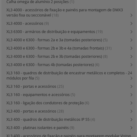
Calha omega de alumínio 2 posições
(1)
XL3 4000 - acessórios de fixação e painéis para montagem de DMX3
versão fixa ou seccionável
(18)
XL3 4000 - acessórios
(9)
XL3 6300 - armários de distribuição e equipamentos
(19)
XL3 4000 e 6300 - formas 2a e 3a (tomadas posteriores)
(5)
XL3 4000 e 6300 - formas 2b e 3b e 4a (tomadas frontais)
(31)
XL3 4000 e 6300 - formas 2b e 3b (tomadas posteriores)
(8)
XL3 4000 e 6300 - formas 4b (tomadas posteriores)
(6)
XL3 160 - quadros de distribuição de encastrar metálicos e completos - 24
módulos por fila
(5)
XL3 160 - portas e acessórios
(25)
XL3 160 - equipamentos e acessórios
(5)
XL3 160 - ligação dos condutores de proteção
(6)
XL3 400 - portas e acessórios
(28)
XL3 400 - quadros de distribuição metálicos IP 55
(4)
XL3 400 - platinas isolantes e painéis
(9)
XL3 400 - acessórios de fixação e painéis para montagem modular Vistop