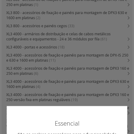
250 em platinas
(1)
XL3 800 - acessórios de fixação e painéis para montagem de DPX3 630 e
1600 em platinas
(2)
XL3 800 - acessórios e painéis cegos
(33)
XL3 4000 - armários de distribuição e celas de cabos metálicos
configuráveis e equipamentos - 24 e 36 módulos por fila
(61)
XL3 4000 - portas e acessórios
(18)
XL3 4000 - acessórios de fixação e painéis para montagem de DPX-IS 250
e 630 e 1600 em platinas
(11)
XL3 4000 - acessórios de fixação e painéis para montagem de DPX3 160 e
250 em platinas
(6)
XL3 4000 - acessórios de fixação e painéis para montagem de DPX3 630 e
1600 em platinas
(4)
XL3 4000 - acessórios de fixação e painéis para montagem de DPX3 160 e
250 versão fixa em platinas reguláveis
(19)
XL3 4000 - acessórios de fixação e painéis para montagem de DPX3 160 e
250 versão extraível em platinas reguláveis
(11)
XL3 4000 - acessórios de fixação e painéis para montagem de DPX3 630
Essencial
versão fixa e tomadas frontais ou posteriores em platinas reguláveis
(16)