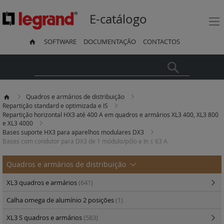
E-catálogo
SOFTWARE
DOCUMENTAÇÃO
CONTACTOS
Pesquisa
Quadros e armários de distribuição
Repartição standard e optimizada e IS
Repartição horizontal HX3 até 400 A em quadros e armários XL3 400, XL3 800
e XL3 4000
Bases suporte HX3 para aparelhos modulares DX3
Bases com condutor para DX3 de 1 módulo/pólo e In ≤ 63 A
Quadros e armários de distribuição
XL3 quadros e armários
(641)
Calha omega de alumínio 2 posições
(1)
XL3 S quadros e armários
(583)