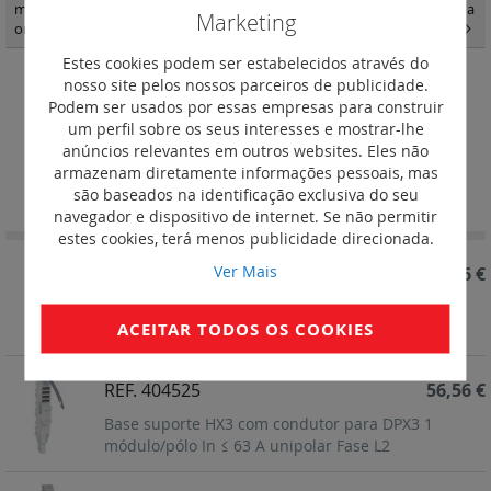
montagem modular Vistop até 160 A DPX3 160 e 250 e DPX-IS em calha
Marketing
omega
(1)
Estes cookies podem ser estabelecidos através do
nosso site pelos nossos parceiros de publicidade.
Bases com condutor para DX3 de 1
Podem ser usados por essas empresas para construir
módulo/pólo e In ≤ 63 A
um perfil sobre os seus interesses e mostrar-lhe
anúncios relevantes em outros websites. Eles não
armazenam diretamente informações pessoais, mas
Definir
Ordenar por
são baseados na identificação exclusiva do seu
Ordenação
navegador e dispositivo de internet. Se não permitir
Decrescent
estes cookies, terá menos publicidade direcionada.
Ver Mais
REF. 404526
56,56 €
Base suporte HX3 com condutor para DPX3 1
ACEITAR TODOS OS COOKIES
módulo/pólo In ≤ 63 A unipolar Fase L3
REF. 404525
56,56 €
Base suporte HX3 com condutor para DPX3 1
módulo/pólo In ≤ 63 A unipolar Fase L2