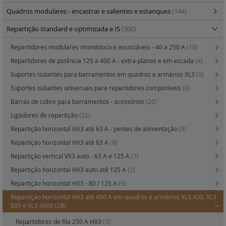
Quadros modulares - encastrar e salientes e estanques
(144)
Repartição standard e optimizada e IS
(300)
Repartidores modulares monobloco e associáveis - 40 a 250 A
(18)
Repartidores de potência 125 a 400 A - extra-planos e em escada
(4)
Suportes isolantes para barramentos em quadros e armários XL3
(9)
Suportes isolantes universais para repartidores componíveis
(8)
Barras de cobre para barramentos - acessórios
(20)
Ligadores de repartição
(32)
Repartição horizontal HX3 até 63 A - pentes de alimentação
(8)
Repartição horizontal HX3 até 63 A
(8)
Repartição vertical VX3 auto - 63 A e 125 A
(7)
Repartição horizontal HX3 auto até 125 A
(2)
Repartição horizontal HX3 - 80 / 125 A
(9)
Repartição horizontal HX3 até 400 A em quadros e armários XL3 400, XL3
800 e XL3 4000
(28)
Repartidores de fila 250 A HX3
(3)