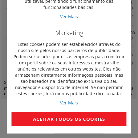
utilizável, permitindo o funcionamento das
Repartição horizontal HX3 até 400 A em quadros e armários XL3 400, XL3
funcionalidades básicas.
800 e XL3 4000
(28)
Ver Mais
Repartição vertical VX3 até 400 A em armário XL3 400
(19)
Repartição vertical VX3 até 800 A em armário XL3 800 e XL3 4000
(17)
Marketing
HX3 / VX3 Repartição horizontal e vertical até 3200 A em quadros XL3 4000
(32)
Estes cookies podem ser estabelecidos através do
Kits de ligação VX3 até 4000 A para quadros XL3 4000
(23)
nosso site pelos nossos parceiros de publicidade.
Reparticão IS horizontal HX3 IS até 125 A em armários XL3 4000
(2)
Podem ser usados por essas empresas para construir
um perfil sobre os seus interesses e mostrar-lhe
Reparticão IS vertical VX3 IS até 2000 A em armários XL3 4000
(54)
anúncios relevantes em outros websites. Eles não
HX3
(0)
armazenam diretamente informações pessoais, mas
são baseados na identificação exclusiva do seu
XL3 quadros e armáriosXL3 400 - acessórios de fixação e painéis para
navegador e dispositivo de internet. Se não permitir
montagem modular Vistop até 160 A DPX3 160 e 250 e DPX-IS em calha
estes cookies, terá menos publicidade direcionada.
omega
(1)
Ver Mais
Extra-planos para terminais
ACEITAR TODOS OS COOKIES
Definir
Ordenar por
Ordenação