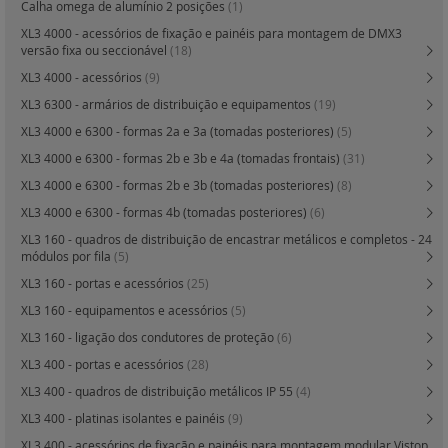
Calha omega de alumínio 2 posições
(1)
XL3 4000 - acessórios de fixação e painéis para montagem de DMX3
versão fixa ou seccionável
(18)
XL3 4000 - acessórios
(9)
XL3 6300 - armários de distribuição e equipamentos
(19)
XL3 4000 e 6300 - formas 2a e 3a (tomadas posteriores)
(5)
XL3 4000 e 6300 - formas 2b e 3b e 4a (tomadas frontais)
(31)
XL3 4000 e 6300 - formas 2b e 3b (tomadas posteriores)
(8)
XL3 4000 e 6300 - formas 4b (tomadas posteriores)
(6)
XL3 160 - quadros de distribuição de encastrar metálicos e completos - 24
módulos por fila
(5)
XL3 160 - portas e acessórios
(25)
XL3 160 - equipamentos e acessórios
(5)
XL3 160 - ligação dos condutores de proteção
(6)
XL3 400 - portas e acessórios
(28)
XL3 400 - quadros de distribuição metálicos IP 55
(4)
XL3 400 - platinas isolantes e painéis
(9)
XL3 400 - acessórios de fixação e painéis para montagem modular Vistop