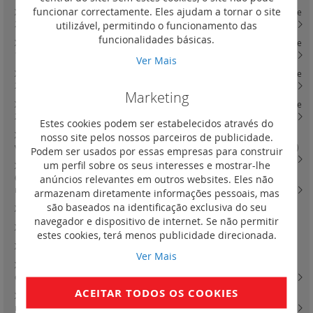
funcionar correctamente. Eles ajudam a tornar o site
XL3 4000 - acessórios de fixação e painéis para montagem de DPX3 160 e
utilizável, permitindo o funcionamento das
250 em platinas
(6)
funcionalidades básicas.
XL3 4000 - acessórios de fixação e painéis para montagem de DPX3 630 e
1600 em platinas
(4)
Ver Mais
XL3 4000 - acessórios de fixação e painéis para montagem de DPX3 160 e
250 versão fixa em platinas reguláveis
(19)
Marketing
XL3 4000 - acessórios de fixação e painéis para montagem de DPX3 160 e
250 versão extraível em platinas reguláveis
(11)
Estes cookies podem ser estabelecidos através do
XL3 4000 - acessórios de fixação e painéis para montagem de DPX3 630
nosso site pelos nossos parceiros de publicidade.
versão fixa e tomadas frontais ou posteriores em platinas reguláveis
(16)
Podem ser usados por essas empresas para construir
um perfil sobre os seus interesses e mostrar-lhe
XL3 4000 - acessórios de fixação e painéis para montagem de DPX3
anúncios relevantes em outros websites. Eles não
630 versão extraível ou seccionáveis e inversor de rede em platinas
reguláveis
(17)
armazenam diretamente informações pessoais, mas
são baseados na identificação exclusiva do seu
XL3 160 - quadros de distribuição salientes metálicos e isolantes
(0)
navegador e dispositivo de internet. Se não permitir
XL3 160 - quadros de distribuição de encastrar metálicos
(0)
estes cookies, terá menos publicidade direcionada.
XL3 400 - quadros
(0)
Ver Mais
XL3 160 - quadros de distribuição salientes metálicos e isolantes e
completos - 24 módulos por fila
(17)
ACEITAR TODOS OS COOKIES
XL3 400 - quadros e armários e celas de distribuição componíveis - 24
módulos por fila
(26)