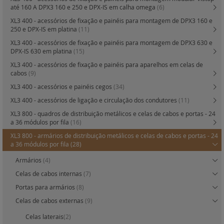
até 160 A DPX3 160 e 250 e DPX-IS em calha omega
(6)
XL3 400 - acessórios de fixação e painéis para montagem de DPX3 160 e
250 e DPX-IS em platina
(11)
XL3 400 - acessórios de fixação e painéis para montagem de DPX3 630 e
DPX-IS 630 em platina
(15)
XL3 400 - acessórios de fixação e painéis para aparelhos em celas de
cabos
(9)
XL3 400 - acessórios e painéis cegos
(34)
XL3 400 - acessórios de ligação e circulação dos condutores
(11)
XL3 800 - quadros de distribuição metálicos e celas de cabos e portas - 24
a 36 módulos por fila
(16)
XL3 800 - armários de distribuição metálicos e celas de cabos e portas - 24
a 36 módulos por fila
(28)
Armários
(4)
Celas de cabos internas
(7)
Portas para armários
(8)
Celas de cabos externas
(9)
Celas laterais
(2)