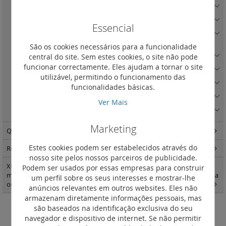
Acessórios para montagem de DPX-IS 250 em platina
(3)
Acessórios para montagem de DPX3 630 em platina
(5)
Essencial
Acessórios para montagem de DPX-IS 630 em platina
(1)
São os cookies necessários para a funcionalidade
Acessórios para montagem dos DPX3 1600 e DPX-IS 1600 em platina
(20)
central do site. Sem estes cookies, o site não pode
funcionar correctamente. Eles ajudam a tornar o site
Acessórios para montagem de DMX3 em platina
(15)
utilizável, permitindo o funcionamento das
Acessórios universais e placas de montagem
(13)
funcionalidades básicas.
Suportes de barramento e acessórios
(22)
Ver Mais
Barramentos e acessórios
(6)
Marketing
Quadros modulares - encastrar e salientes e estanques
(144)
Estes cookies podem ser estabelecidos através do
Repartição standard e optimizada e IS
(300)
nosso site pelos nossos parceiros de publicidade.
XL3 quadros e armáriosXL3 400 - acessórios de fixação e painéis para
Podem ser usados por essas empresas para construir
montagem modular Vistop até 160 A DPX3 160 e 250 e DPX-IS em calha
um perfil sobre os seus interesses e mostrar-lhe
omega
(1)
anúncios relevantes em outros websites. Eles não
armazenam diretamente informações pessoais, mas
são baseados na identificação exclusiva do seu
Armários altura 2000 mm -
navegador e dispositivo de internet. Se não permitir