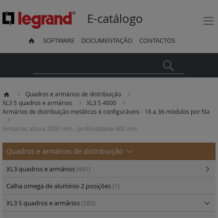
E-catálogo
SOFTWARE
DOCUMENTAÇÃO
CONTACTOS
Pesquisa
Quadros e armários de distribuição
XL3 S quadros e armários
XL3 S 4000
Armários de distribuição metálicos e configuráveis - 16 a 36 módulos por fila
Armários altura 2000 mm - profundidade 400 mm
Quadros e armários de distribuição
XL3 quadros e armários
(641)
Calha omega de alumínio 2 posições
(1)
XL3 S quadros e armários
(583)