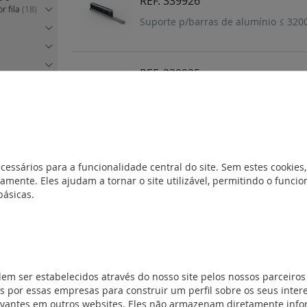
REF. 339926
r fila
(18)
Suporte p/barras de alumínio ≤ 3200
REF. 339925
arelhos
Suporte p/barras de alumínio ≤ 3200
X3 em platina
X-IS 250 em
REF. 339923
cessários para a funcionalidade central do site. Sem estes cookies,
Suporte adicional p/barras de cobre
PX3 630 em
amente. Eles ajudam a tornar o site utilizável, permitindo o func
básicas.
X-IS 630 em
REF. 339922
PX3 1600 e
Suporte p/barras de cobre/alumínio 
MX3 em
dem ser estabelecidos através do nosso site pelos nossos parceiros
 por essas empresas para construir um perfil sobre os seus inter
REF. 339921
de montagem
evantes em outros websites. Eles não armazenam diretamente inf