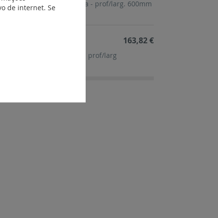
≤ 3200 A- posição alinhada - prof/larg. 600mm
o de internet. Se
163,82 €
≤ 3200 A posição alinhada prof/larg