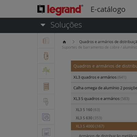
E-catálogo
Soluções
Quadros e armários de distribuiç
Suportes de barramento de cobre / alumíni
Quadros e armários de distrib
XL3 quadros e armários
(641)
Calha omega de alumínio 2 posiçõ
XL3 S quadros e armários
(583)
XL3 S 160
(63)
XL3 S 630
(353)
XL3 S 4000
(167)
Armários de distribuição metálico