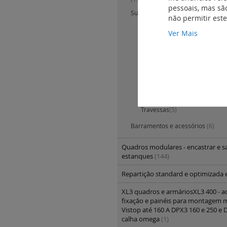
pessoais, mas são
Suportes de barramento e acessó
não permitir est
Suportes de barramento de al
Ver Mais
1600 A
(2)
Suportes de barramento de co
<= 3200 A
(7)
Suportes de barramento de c
A
(2)
Kits para suportes de barram
Travessas
(5)
Barramentos e acessórios
(6)
Quadros modulares - encastrar e sa
estanques
(144)
Repartição standard e optimizada 
XL3 quadros e armáriosXL3 400 - a
fixação e painéis para montagem 
Vistop até 160 A DPX3 160 e 250 e 
calha omega
(1)