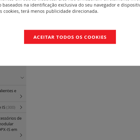
Suporte p/barras de cobre/alumínio 
 baseados na identificação exclusiva do seu navegador e dispositiv
rios
(22)
es cookies, terá menos publicidade direcionada.
umínio <=
REF. 339920
bre / alumínio
Suporte p/barras de cobre/alumínio 
ACEITAR TODOS OS COOKIES
400/450mm
obre <= 4000
ento
(6)
lientes e
e IS
(300)
cessórios de
modular
DPX-IS em