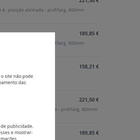
221,50 €
 A- posição alinhada - prof/larg. 800mm
189,85 €
 A- posição alinhada - prof/larg. 600mm
158,21 €
 o site não pode
/alumínio ≤ 3200 A
ionamento das
221,50 €
≤ 3200 A- posição alinhada - prof/larg. 800mm
 de publicidade.
esses e mostrar-
189,85 €
ormações