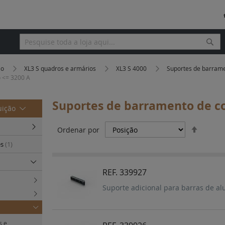
Pesq
Pesquisa
ão
XL3 S quadros e armários
XL3 S 4000
Suportes de barrame
o <= 3200 A
Suportes de barramento de co
uição
Definir
Ordenar por
Orden
es
(1)
Decres
REF. 339927
Suporte adicional para barras de al
s e