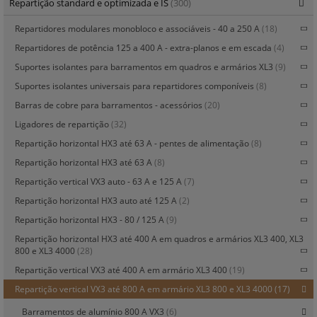
Repartição standard e optimizada e IS
(300)
Repartidores modulares monobloco e associáveis - 40 a 250 A
(18)
Repartidores de potência 125 a 400 A - extra-planos e em escada
(4)
Suportes isolantes para barramentos em quadros e armários XL3
(9)
Suportes isolantes universais para repartidores componíveis
(8)
Barras de cobre para barramentos - acessórios
(20)
Ligadores de repartição
(32)
Repartição horizontal HX3 até 63 A - pentes de alimentação
(8)
Repartição horizontal HX3 até 63 A
(8)
Repartição vertical VX3 auto - 63 A e 125 A
(7)
Repartição horizontal HX3 auto até 125 A
(2)
Repartição horizontal HX3 - 80 / 125 A
(9)
Repartição horizontal HX3 até 400 A em quadros e armários XL3 400, XL3
800 e XL3 4000
(28)
Repartição vertical VX3 até 400 A em armário XL3 400
(19)
Repartição vertical VX3 até 800 A em armário XL3 800 e XL3 4000
(17)
Barramentos de alumínio 800 A VX3
(6)