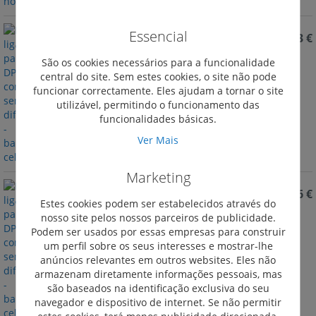
Essencial
REF. 404475
707,93 €
Kit de ligação para um DPX3 630 com ou sem
São os cookies necessários para a funcionalidade
diferencial - barramento cela cabos
central do site. Sem estes cookies, o site não pode
funcionar correctamente. Eles ajudam a tornar o site
utilizável, permitindo o funcionamento das
funcionalidades básicas.
Ver Mais
Marketing
REF. 404474
479,66 €
Estes cookies podem ser estabelecidos através do
Kit de ligação para um DPX3 250 com ou sem
nosso site pelos nossos parceiros de publicidade.
diferencial - barramento cela cabos
Podem ser usados por essas empresas para construir
um perfil sobre os seus interesses e mostrar-lhe
anúncios relevantes em outros websites. Eles não
armazenam diretamente informações pessoais, mas
são baseados na identificação exclusiva do seu
navegador e dispositivo de internet. Se não permitir
estes cookies, terá menos publicidade direcionada.