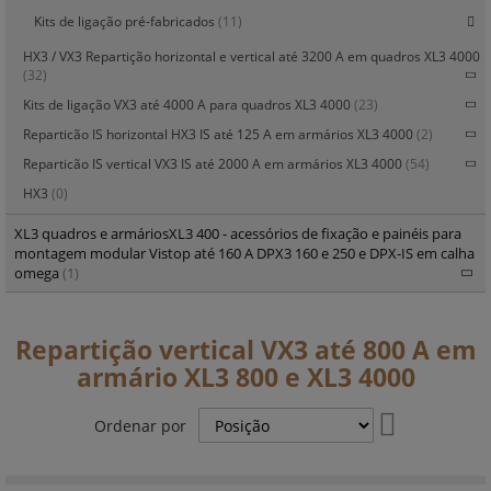
Kits de ligação pré-fabricados
(11)
HX3 / VX3 Repartição horizontal e vertical até 3200 A em quadros XL3 4000
(32)
Kits de ligação VX3 até 4000 A para quadros XL3 4000
(23)
Reparticão IS horizontal HX3 IS até 125 A em armários XL3 4000
(2)
Reparticão IS vertical VX3 IS até 2000 A em armários XL3 4000
(54)
HX3
(0)
XL3 quadros e armáriosXL3 400 - acessórios de fixação e painéis para
montagem modular Vistop até 160 A DPX3 160 e 250 e DPX-IS em calha
omega
(1)
Repartição vertical VX3 até 800 A em
armário XL3 800 e XL3 4000
Definir
Ordenar por
Ordenação
Decrescente