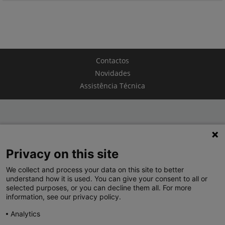
Contactos
Novidades
Assistência Técnica
TERMOS E CONDIÇÕES
Privacy on this site
POLÍTICA DE PRIVACIDADE
We collect and process your data on this site to better
LEGRAND PORTUGAL
understand how it is used. You can give your consent to all or
selected purposes, or you can decline them all. For more
GRUPO LEGRAND NO MUNDO
information, see our privacy policy.
Analytics