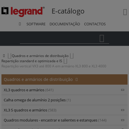
E-catálogo
SOFTWARE
DOCUMENTAÇÃO
CONTACTOS
Pesquisa
Quadros e armários de distribuição
Repartição standard e optimizada e IS
Repartição vertical VX3 até 800 A em armário XL3 800 e XL3 4000
Quadros e armários de distribuição
XL3 quadros e armários
(641)
Calha omega de alumínio 2 posições
(1)
XL3 S quadros e armários
(583)
Quadros modulares - encastrar e salientes e estanques
(144)