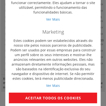
funcionar correctamente. Eles ajudam a tornar o site
Repartição horizontal HX3 auto até 125 A
(2)
utilizável, permitindo o funcionamento das
Repartição horizontal HX3 - 80 / 125 A
(9)
funcionalidades básicas.
Repartição horizontal HX3 até 400 A em quadros e armários XL3 400, XL3
Ver Mais
800 e XL3 4000
(28)
Repartição vertical VX3 até 400 A em armário XL3 400
(19)
Marketing
Repartição vertical VX3 até 800 A em armário XL3 800 e XL3 4000
(17)
Estes cookies podem ser estabelecidos através do
HX3 / VX3 Repartição horizontal e vertical até 3200 A em quadros XL3 4000
(32)
nosso site pelos nossos parceiros de publicidade.
Podem ser usados por essas empresas para construir
Kits de ligação VX3 até 4000 A para quadros XL3 4000
(23)
um perfil sobre os seus interesses e mostrar-lhe
Reparticão IS horizontal HX3 IS até 125 A em armários XL3 4000
(2)
anúncios relevantes em outros websites. Eles não
Reparticão IS vertical VX3 IS até 2000 A em armários XL3 4000
(54)
armazenam diretamente informações pessoais, mas
são baseados na identificação exclusiva do seu
HX3
(0)
navegador e dispositivo de internet. Se não permitir
estes cookies, terá menos publicidade direcionada.
XL3 quadros e armáriosXL3 400 - acessórios de fixação e painéis para
montagem modular Vistop até 160 A DPX3 160 e 250 e DPX-IS em calha
Ver Mais
omega
(1)
ACEITAR TODOS OS COOKIES
Suporte universal