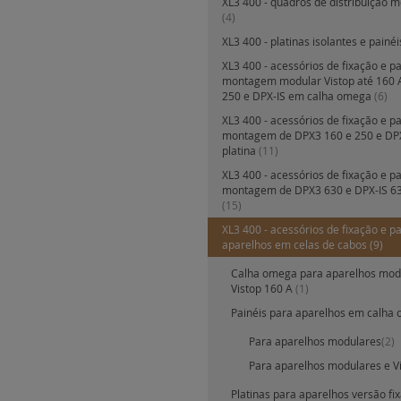
XL3 400 - quadros de distribuição me
(4)
XL3 400 - platinas isolantes e painé
XL3 400 - acessórios de fixação e p
montagem modular Vistop até 160 
250 e DPX-IS em calha omega
(6)
XL3 400 - acessórios de fixação e p
montagem de DPX3 160 e 250 e DP
platina
(11)
XL3 400 - acessórios de fixação e p
montagem de DPX3 630 e DPX-IS 63
(15)
XL3 400 - acessórios de fixação e p
aparelhos em celas de cabos
(9)
Calha omega para aparelhos mod
Vistop 160 A
(1)
Painéis para aparelhos em calh
Para aparelhos modulares
(2)
Para aparelhos modulares e V
Platinas para aparelhos versão fi