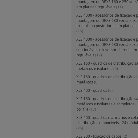
montagem de DPX3 160 e 250 versã
em platinas reguláveis
(11)
XL3 4000 - acessórios de fixação e 
montagem de DPX3 630 versão fixa
frontais ou posteriores em platinas
(16)
XL3 4000 - acessórios de fixação e 
montagem de DPX3 630 versão extr
seccionáveis e inversor de rede em 
reguláveis
(17)
XL3 160 - quadros de distribuição sa
metálicos e isolantes
(0)
XL3 160 - quadros de distribuição d
metálicos
(0)
XL3 400 - quadros
(0)
XL3 160 - quadros de distribuição sa
metálicos e isolantes e completos 
por fila
(17)
XL3 400 - quadros e armários e cel
distribuição componíveis - 24 módulo
(26)
XL3 800 - fixação de cabos
(2)