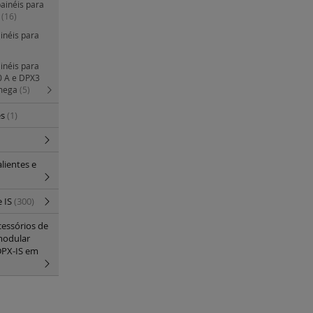
painéis para
a
(16)
ainéis para
ainéis para
0 A e DPX3
omega
(5)
es
(1)
lientes e
e IS
(300)
cessórios de
modular
DPX-IS em