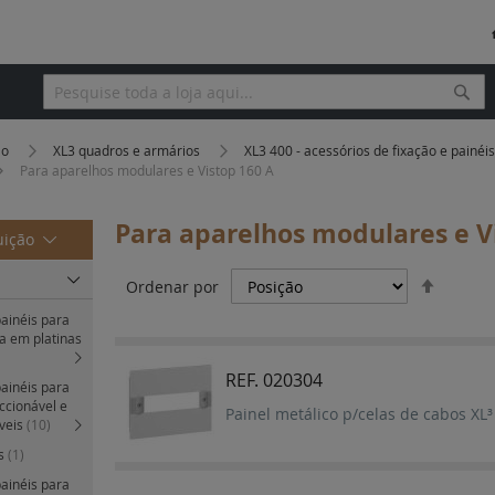
Pesq
Pesquisa
ão
XL3 quadros e armários
XL3 400 - acessórios de fixação e painé
Para aparelhos modulares e Vistop 160 A
Para aparelhos modulares e V
uição
Definir
Ordenar por
Orden
painéis para
Decres
a em platinas
REF. 020304
painéis para
cionável e
Painel metálico p/celas de cabos XL
áveis
(10)
es
(1)
painéis para