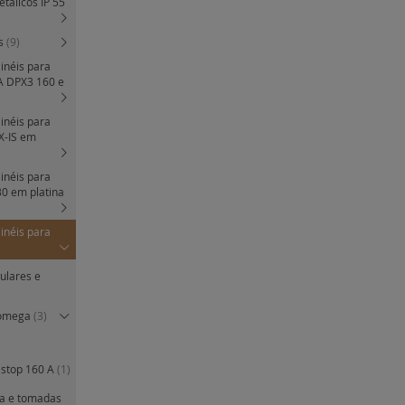
tálicos IP 55
is
(9)
ainéis para
A DPX3 160 e
ainéis para
X-IS em
ainéis para
0 em platina
ainéis para
ulares e
a omega
(3)
istop 160 A
(1)
xa e tomadas