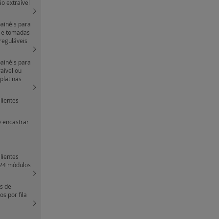
o extraível
painéis para
 e tomadas
 reguláveis
painéis para
aível ou
platinas
lientes
e encastrar
lientes
- 24 módulos
as de
s por fila