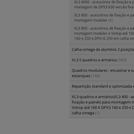
XL3 4000 - acessórios de fixação e 
montagem de DPX3 630 versão fix
XL3 800 - acessórios de fixação e p
montagem modular
(6)
XL3 800 - acessórios de fixação e p
montagem modular e Vistop até 16
160 e 250 e DPX-IS 250 em calha 
Calha omega de alumínio 2 posiçõ
XL3 S quadros e armários
(583)
Quadros modulares - encastrar e sa
estanques
(144)
Repartição standard e optimizada 
XL3 quadros e armáriosXL3 400 - a
fixação e painéis para montagem 
Vistop até 160 A DPX3 160 e 250 e 
calha omega
(1)