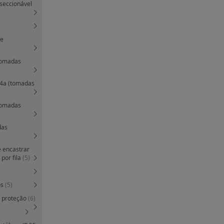
seccionável
 e
(tomadas
 4a (tomadas
(tomadas
das
e encastrar
por fila
(5)
os
(5)
e proteção
(6)