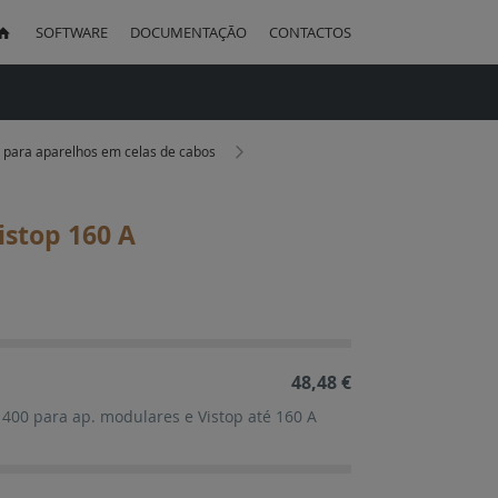
SOFTWARE
DOCUMENTAÇÃO
CONTACTOS
uisa
is para aparelhos em celas de cabos
istop 160 A
ação
cente
48,48 €
³ 400 para ap. modulares e Vistop até 160 A