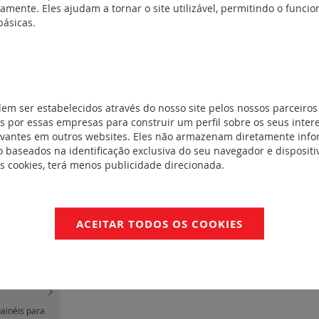
amente. Eles ajudam a tornar o site utilizável, permitindo o func
ainéis para
básicas.
latinas
(1)
ainéis para
platinas
(2)
os
(33)
 e celas de
dem ser estabelecidos através do nosso site pelos nossos parceiros
uipamentos -
 por essas empresas para construir um perfil sobre os seus inter
evantes em outros websites. Eles não armazenam diretamente inf
 baseados na identificação exclusiva do seu navegador e dispositiv
painéis para
es cookies, terá menos publicidade direcionada.
1600 em
painéis para
latinas
(6)
ACEITAR TODOS OS COOKIES
painéis para
platinas
(4)
painéis para
o fixa em
painéis para