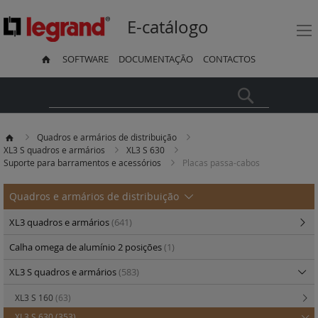
E-catálogo
SOFTWARE
DOCUMENTAÇÃO
CONTACTOS
Pesquisa
Quadros e armários de distribuição
XL3 S quadros e armários
XL3 S 630
Suporte para barramentos e acessórios
Placas passa-cabos
Quadros e armários de distribuição
XL3 quadros e armários
(641)
Calha omega de alumínio 2 posições
(1)
XL3 S quadros e armários
(583)
XL3 S 160
(63)
XL3 S 630
(353)