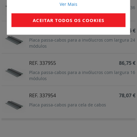
Ver Mais
Placa passa-cabos para a invólucros com largura 36
módulos
ACEITAR TODOS OS COOKIES
REF. 337956
104,06 €
Placa passa-cabos para a invólucros com largura 24
módulos
REF. 337955
86,75 €
Placa passa-cabos para a invólucros com largura 16
módulos
REF. 337954
78,07 €
Placa passa-cabos para cela de cabos