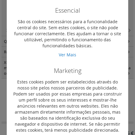
Suporte para barra terra
(1)
Essencial
Suporte de fixação de calha Lina 25
(1)
Placas passa-cabos
(4)
São os cookies necessários para a funcionalidade
central do site. Sem estes cookies, o site não pode
XL3 S 4000
(167)
funcionar correctamente. Eles ajudam a tornar o site
utilizável, permitindo o funcionamento das
Quadros modulares - encastrar e salientes e estanques
(144)
funcionalidades básicas.
Repartição standard e optimizada e IS
(300)
Ver Mais
XL3 quadros e armáriosXL3 400 - acessórios de fixação e painéis para
montagem modular Vistop até 160 A DPX3 160 e 250 e DPX-IS em calha
Marketing
omega
(1)
Estes cookies podem ser estabelecidos através do
nosso site pelos nossos parceiros de publicidade.
Placas passa-cabos
Podem ser usados por essas empresas para construir
um perfil sobre os seus interesses e mostrar-lhe
Definir
anúncios relevantes em outros websites. Eles não
Ordenar por
Ordenação
armazenam diretamente informações pessoais, mas
Decrescent
são baseados na identificação exclusiva do seu
navegador e dispositivo de internet. Se não permitir
estes cookies, terá menos publicidade direcionada.
REF. 337957
112,75 €