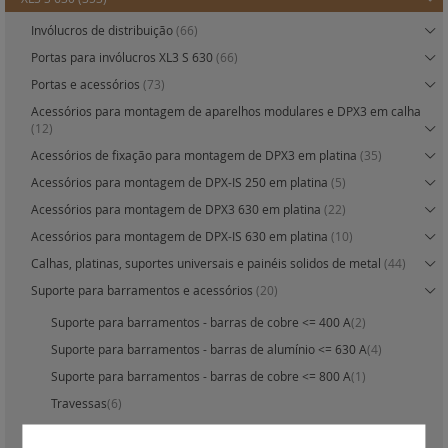
Invólucros de distribuição
(66)
Portas para invólucros XL3 S 630
(66)
Portas e acessórios
(73)
Acessórios para montagem de aparelhos modulares e DPX3 em calha
(12)
Acessórios de fixação para montagem de DPX3 em platina
(35)
Acessórios para montagem de DPX-IS 250 em platina
(5)
Acessórios para montagem de DPX3 630 em platina
(22)
Acessórios para montagem de DPX-IS 630 em platina
(10)
Calhas, platinas, suportes universais e painéis solidos de metal
(44)
Suporte para barramentos e acessórios
(20)
Suporte para barramentos - barras de cobre <= 400 A
(2)
Suporte para barramentos - barras de alumínio <= 630 A
(4)
Suporte para barramentos - barras de cobre <= 800 A
(1)
Travessas
(6)
Conector para barramentos em alumínio 630 A
(1)