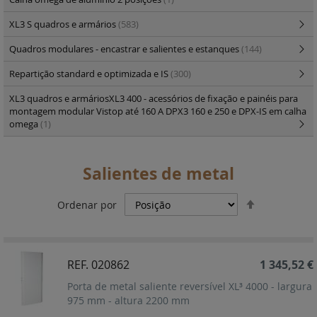
XL3 S quadros e armários
(583)
Quadros modulares - encastrar e salientes e estanques
(144)
Repartição standard e optimizada e IS
(300)
XL3 quadros e armáriosXL3 400 - acessórios de fixação e painéis para
montagem modular Vistop até 160 A DPX3 160 e 250 e DPX-IS em calha
omega
(1)
Salientes de metal
Definir
Ordenar por
Ordenação
Decrescent
REF. 020862
1 345,52 €
Porta de metal saliente reversível XL³ 4000 - largura
975 mm - altura 2200 mm