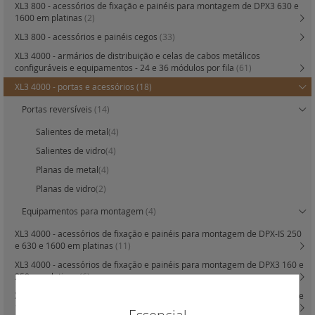
XL3 800 - acessórios de fixação e painéis para montagem de DPX3 630 e
1600 em platinas
(2)
XL3 800 - acessórios e painéis cegos
(33)
XL3 4000 - armários de distribuição e celas de cabos metálicos
configuráveis e equipamentos - 24 e 36 módulos por fila
(61)
XL3 4000 - portas e acessórios
(18)
Portas reversíveis
(14)
Salientes de metal
(4)
Salientes de vidro
(4)
Planas de metal
(4)
Planas de vidro
(2)
Equipamentos para montagem
(4)
XL3 4000 - acessórios de fixação e painéis para montagem de DPX-IS 250
e 630 e 1600 em platinas
(11)
XL3 4000 - acessórios de fixação e painéis para montagem de DPX3 160 e
250 em platinas
(6)
XL3 4000 - acessórios de fixação e painéis para montagem de DPX3 630 e
1600 em platinas
(4)