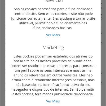
Essencial
XL3 4000 - acessórios de fixação e painéis para montagem de DPX3 160 e
250 versão fixa em platinas reguláveis
(19)
São os cookies necessários para a funcionalidade
central do site. Sem estes cookies, o site não pode
XL3 4000 - acessórios de fixação e painéis para montagem de DPX3 160 e
funcionar correctamente. Eles ajudam a tornar o site
250 versão extraível em platinas reguláveis
(11)
utilizável, permitindo o funcionamento das
XL3 4000 - acessórios de fixação e painéis para montagem de DPX3 630
funcionalidades básicas.
versão fixa e tomadas frontais ou posteriores em platinas reguláveis
(16)
Ver Mais
XL3 4000 - acessórios de fixação e painéis para montagem de DPX3
630 versão extraível ou seccionáveis e inversor de rede em platinas
reguláveis
(17)
Marketing
XL3 160 - quadros de distribuição salientes metálicos e isolantes
(0)
Estes cookies podem ser estabelecidos através do
XL3 160 - quadros de distribuição de encastrar metálicos
(0)
nosso site pelos nossos parceiros de publicidade.
XL3 400 - quadros
(0)
Podem ser usados por essas empresas para construir
XL3 160 - quadros de distribuição salientes metálicos e isolantes e
um perfil sobre os seus interesses e mostrar-lhe
completos - 24 módulos por fila
(17)
anúncios relevantes em outros websites. Eles não
XL3 400 - quadros e armários e celas de distribuição componíveis - 24
armazenam diretamente informações pessoais, mas
módulos por fila
(26)
são baseados na identificação exclusiva do seu
navegador e dispositivo de internet. Se não permitir
XL3 800 - fixação de cabos
(2)
estes cookies, terá menos publicidade direcionada.
XL3 400 - acessórios de fixação e painéis para montagem modular
(3)
Ver Mais
XL3 800 - quadros de distribuição metálicos
(0)