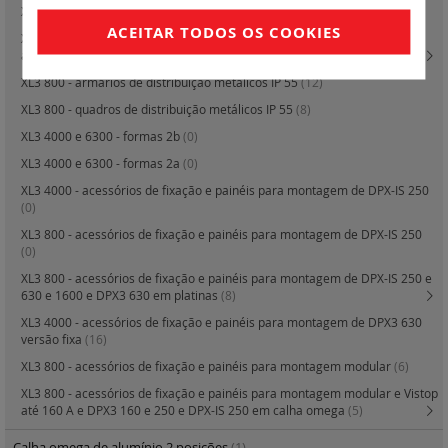
XL3 800 - armários de distribuição metálicos
(19)
ACEITAR TODOS OS COOKIES
XL3 800 - fixação de cabos e rodapés e painéis de compartimentação e
acessórios
(14)
XL3 800 - armários de distribuição metálicos IP 55
(12)
XL3 800 - quadros de distribuição metálicos IP 55
(8)
XL3 4000 e 6300 - formas 2b
(0)
XL3 4000 e 6300 - formas 2a
(0)
XL3 4000 - acessórios de fixação e painéis para montagem de DPX-IS 250
(0)
XL3 800 - acessórios de fixação e painéis para montagem de DPX-IS 250
(0)
XL3 800 - acessórios de fixação e painéis para montagem de DPX-IS 250 e
630 e 1600 e DPX3 630 em platinas
(8)
XL3 4000 - acessórios de fixação e painéis para montagem de DPX3 630
versão fixa
(16)
XL3 800 - acessórios de fixação e painéis para montagem modular
(6)
XL3 800 - acessórios de fixação e painéis para montagem modular e Vistop
até 160 A e DPX3 160 e 250 e DPX-IS 250 em calha omega
(5)
Calha omega de alumínio 2 posições
(1)