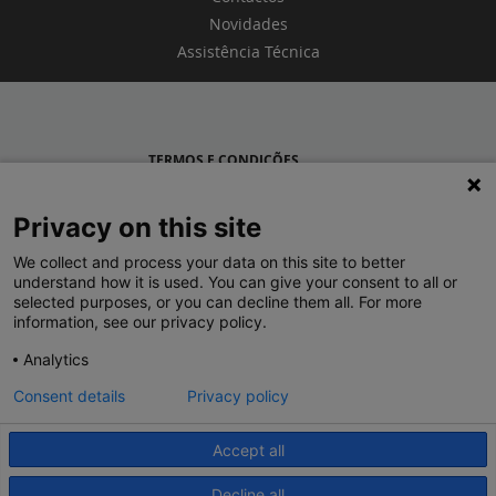
Novidades
Assistência Técnica
TERMOS E CONDIÇÕES
POLÍTICA DE PRIVACIDADE
Privacy on this site
LEGRAND PORTUGAL
We collect and process your data on this site to better
understand how it is used. You can give your consent to all or
GRUPO LEGRAND NO MUNDO
selected purposes, or you can decline them all. For more
information, see our privacy policy.
Analytics
Consent details
Privacy policy
Accept all
© 2020 Legrand. Todos os direitos reservados.
Decline all