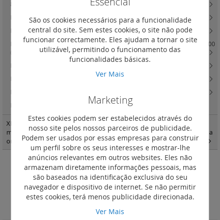
Essencial
800 e XL3 4000
(28)
Repartição vertical VX3 até 400 A em armário XL3 400
(19)
São os cookies necessários para a funcionalidade
central do site. Sem estes cookies, o site não pode
Repartição vertical VX3 até 800 A em armário XL3 800 e XL3 4000
(17)
funcionar correctamente. Eles ajudam a tornar o site
HX3 / VX3 Repartição horizontal e vertical até 3200 A em quadros XL3 4000
utilizável, permitindo o funcionamento das
(32)
funcionalidades básicas.
Kits de ligação VX3 até 4000 A para quadros XL3 4000
(23)
Ver Mais
Reparticão IS horizontal HX3 IS até 125 A em armários XL3 4000
(2)
Reparticão IS vertical VX3 IS até 2000 A em armários XL3 4000
(54)
Marketing
HX3
(0)
Estes cookies podem ser estabelecidos através do
XL3 quadros e armáriosXL3 400 - acessórios de fixação e painéis para
nosso site pelos nossos parceiros de publicidade.
montagem modular Vistop até 160 A DPX3 160 e 250 e DPX-IS em calha
Podem ser usados por essas empresas para construir
omega
(1)
um perfil sobre os seus interesses e mostrar-lhe
anúncios relevantes em outros websites. Eles não
armazenam diretamente informações pessoais, mas
Acessórios
são baseados na identificação exclusiva do seu
navegador e dispositivo de internet. Se não permitir
Definir
estes cookies, terá menos publicidade direcionada.
Ordenar por
Ordenação
Ver Mais
Decrescent