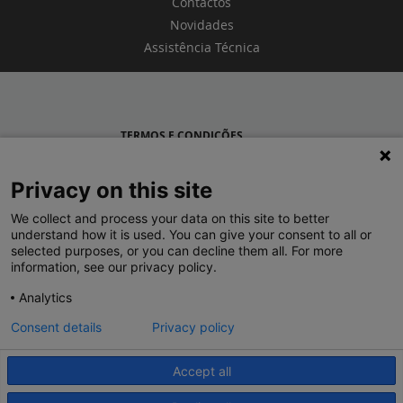
Contactos
Novidades
Assistência Técnica
TERMOS E CONDIÇÕES
POLÍTICA DE PRIVACIDADE
Privacy on this site
LEGRAND PORTUGAL
We collect and process your data on this site to better
understand how it is used. You can give your consent to all or
GRUPO LEGRAND NO MUNDO
selected purposes, or you can decline them all. For more
information, see our privacy policy.
Analytics
Consent details
Privacy policy
Accept all
© 2020 Legrand. Todos os direitos reservados.