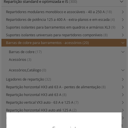
Repartição standard e optimizada e IS
(300)
Repartidores modulares monobloco e associáveis - 40 a 250 A
(18)
Repartidores de potência 125 a 400 A - extra-planos e em escada
(4)
Suportes isolantes para barramentos em quadros e armários XL3
(9)
Suportes isolantes universais para repartidores componíveis
(8)
Barras de cobre para barramentos - acessórios
(20)
Barras de cobre
(17)
Acessórios
(3)
Acessórios,Catálogo
(0)
Ligadores de repartição
(32)
Repartição horizontal HX3 até 63 A - pentes de alimentação
(8)
Repartição horizontal HX3 até 63 A
(8)
Repartição vertical VX3 auto - 63 A e 125 A
(7)
Repartição horizontal HX3 auto até 125 A
(2)
Repartição horizontal HX3 - 80 / 125 A
(9)
Repartição horizontal HX3 até 400 A em quadros e armários XL3 400, XL3