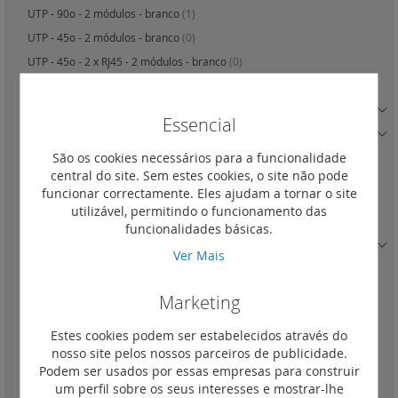
UTP - 90o - 2 módulos - branco
(1)
UTP - 45o - 2 módulos - branco
(0)
UTP - 45o - 2 x RJ45 - 2 módulos - branco
(0)
UTP - 2 x RJ45 com acessório soluclip - 3 módulos
(0)
FTP - 1 módulo
(1)
Essencial
FTP - 2 módulos
(2)
São os cookies necessários para a funcionalidade
FTP com controlo de acessos - 2 módulos - branco com obturador
vermelho
(0)
central do site. Sem estes cookies, o site não pode
funcionar correctamente. Eles ajudam a tornar o site
FTP - 45o - 2 módulos - branco
(0)
utilizável, permitindo o funcionamento das
FTP - 45o - 2 x RJ45 - 2 módulos - branco
(0)
funcionalidades básicas.
STP blindada - 1 módulo
(0)
Ver Mais
STP blindada - 2 módulos
(0)
STP blindada com controlo de acessos - 2 módulos
(0)
Marketing
STP blindada - 90o - 2 módulos
(0)
Estes cookies podem ser estabelecidos através do
Com 2 saídas fêmeas - UTP
(0)
nosso site pelos nossos parceiros de publicidade.
Com 2 saídas fêmeas - FTP
(0)
Podem ser usados por essas empresas para construir
um perfil sobre os seus interesses e mostrar-lhe
UTP com cordão incluído 4 módulos - branco
(1)