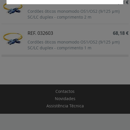
REF. 032604
72,71 €
Cordões óticos monomodo OS1/OS2 (9/125 μm)
SC/LC duplex - comprimento 2 m
REF. 032603
68,18 €
Cordões óticos monomodo OS1/OS2 (9/125 μm)
SC/LC duplex - comprimento 1 m
Contactos
Novidades
Assistência Técnica