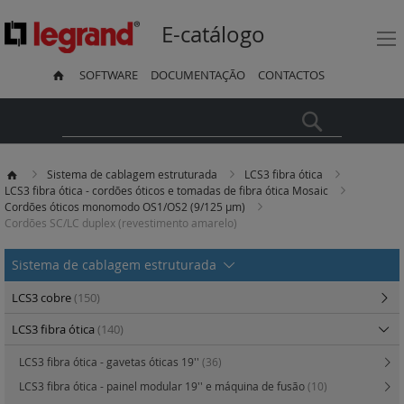
E-catálogo
SOFTWARE
DOCUMENTAÇÃO
CONTACTOS
Pesquisa
Sistema de cablagem estruturada
LCS3 fibra ótica
LCS3 fibra ótica - cordões óticos e tomadas de fibra ótica Mosaic
Cordões óticos monomodo OS1/OS2 (9/125 µm)
Cordões SC/LC duplex (revestimento amarelo)
Sistema de cablagem estruturada
LCS3 cobre
(150)
LCS3 fibra ótica
(140)
LCS3 fibra ótica - gavetas óticas 19''
(36)
LCS3 fibra ótica - painel modular 19'' e máquina de fusão
(10)