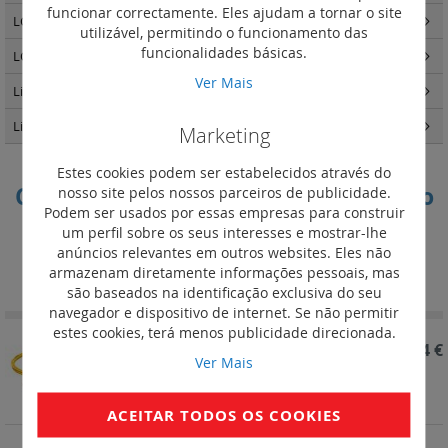
funcionar correctamente. Eles ajudam a tornar o site
LCS3 quadros e armários
(34)
utilizável, permitindo o funcionamento das
funcionalidades básicas.
LCS3 distribuição de energia
(25)
Ver Mais
Linkeo - Quadros e Armários
(87)
Linkeo C cobre
(31)
Marketing
Estes cookies podem ser estabelecidos através do
Cordões SC/LC duplex (revestimento
nosso site pelos nossos parceiros de publicidade.
Podem ser usados por essas empresas para construir
amarelo)
um perfil sobre os seus interesses e mostrar-lhe
anúncios relevantes em outros websites. Eles não
Definir
Ordenar por
armazenam diretamente informações pessoais, mas
Ordenação
são baseados na identificação exclusiva do seu
Decrescent
navegador e dispositivo de internet. Se não permitir
estes cookies, terá menos publicidade direcionada.
REF. 032605
52,74 €
Ver Mais
Cordões óticos monomodo OS1/OS2 (9/125 μm)
SC/LC duplex - comprimento 3 m
ACEITAR TODOS OS COOKIES