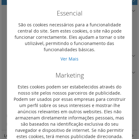
LCS3 cat. 8, 6A e 6 - acessórios
(10)
Fichas RJ
(6)
Essencial
RJ11
(1)
São os cookies necessários para a funcionalidade
RJ12
(1)
central do site. Sem estes cookies, o site não pode
funcionar correctamente. Eles ajudam a tornar o site
RJ45 cat. 5e
(2)
utilizável, permitindo o funcionamento das
Coberturas RJ45
(2)
funcionalidades básicas.
Descarnador de cabo cobre / fibra ótica
(1)
Ver Mais
Alicate de cravação de fichas RJ
(1)
Ferramenta 110
(0)
Marketing
Switch POE
(0)
Estes cookies podem ser estabelecidos através do
Switch POE + GIGABIT
(0)
nosso site pelos nossos parceiros de publicidade.
Braçadeiras VDI
(0)
Podem ser usados por essas empresas para construir
um perfil sobre os seus interesses e mostrar-lhe
Caixas de distribuição
(2)
anúncios relevantes em outros websites. Eles não
LCS3 cat. 8
(2)
armazenam diretamente informações pessoais, mas
são baseados na identificação exclusiva do seu
LCS3 cat. 6A - ficha de ligação rápida RJ 45 cat 6A STP
(1)
navegador e dispositivo de internet. Se não permitir
LCS3 fibra ótica
(140)
estes cookies, terá menos publicidade direcionada.