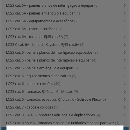
LCS3 cat. 6A - painéis planos de interligação a equipar
(0)
LCS3 cat. 6A - painéis em ângulo a equipar
(1)
LCS3 cat. 6A - equipamentos e acessórios
(2)
LCS3 cat. 6A - cabos e cordões
(37)
LCS3 cat. 6A - tomadas RJ45 cat. 6A
(7)
LCS3 C cat. 6A - tomada Keystone RJ45 cat.6A
(2)
LCS3 cat. 6 - painéis planos de interligação equipados
(3)
LCS3 cat. 6 - painéis planos de interligação a equipar
(4)
LCS3 cat. 6 - painéis em ângulo a equipar
(0)
LCS3 cat. 6 - equipamentos e acessórios
(9)
LCS3 cat. 6 - cabos e cordões
(49)
LCS3 cat. 6 - tomadas RJ45 cat. 6 - Mosaic
(9)
LCS3 cat. 6 - tomadas especiais RJ45 cat. 6 - Soliroc e Plexo
(5)
LCS3 cat. 7 - cabos e cordões
(1)
LCS3 cat. 8, 6A e 6 - produtos adicionais e duplicadores
(4)
LCS3 cat. 8 6A e 6 - tomadas e paineis e unidades e cabos para voz
(3)