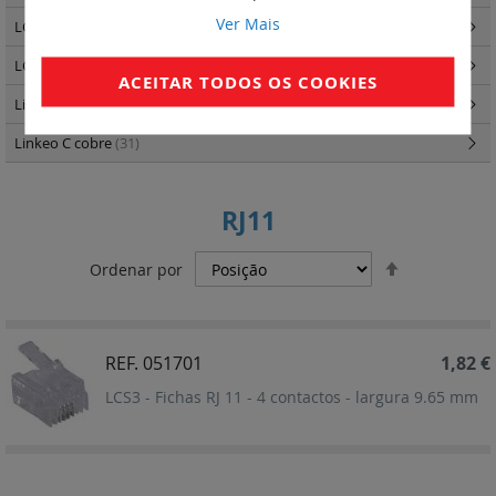
Ver Mais
LCS3 quadros e armários
(34)
LCS3 distribuição de energia
(25)
ACEITAR TODOS OS COOKIES
Linkeo - Quadros e Armários
(87)
Linkeo C cobre
(31)
RJ11
Definir
Ordenar por
Ordenação
Decrescent
REF. 051701
1,82 €
LCS3 - Fichas RJ 11 - 4 contactos - largura 9.65 mm