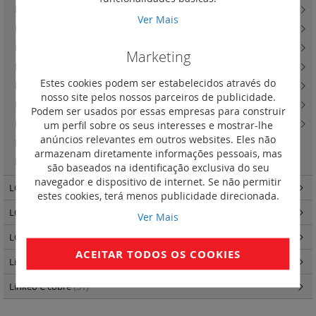
LCS3 cat. 6 - cabos e cordões
(49)
Ver Mais
LCS3 cat. 6 - tomadas RJ45 cat. 6 - Mosaic
(9)
LCS3 cat. 6 - tomadas especiais RJ45 cat. 6 - Soliroc e Plexo
(5)
Marketing
LCS3 cat. 7 - cabos e cordões
(1)
Estes cookies podem ser estabelecidos através do
LCS3 cat. 8, 6A e 6 - produtos adicionais e duplicadores
(4)
nosso site pelos nossos parceiros de publicidade.
LCS3 cat. 8 6A e 6 - tomadas e paineis e unidades e cabos para voz
(3)
Podem ser usados por essas empresas para construir
LCS3 cat. 8, 6A e 6 - acessórios
(10)
um perfil sobre os seus interesses e mostrar-lhe
anúncios relevantes em outros websites. Eles não
LCS3 cat. 8
(2)
armazenam diretamente informações pessoais, mas
LCS3 cat. 6A - ficha de ligação rápida RJ 45 cat 6A STP
(1)
são baseados na identificação exclusiva do seu
navegador e dispositivo de internet. Se não permitir
LCS3 fibra ótica
(140)
estes cookies, terá menos publicidade direcionada.
LCS3 quadros e armários
(34)
Ver Mais
LCS3 distribuição de energia
(25)
ACEITAR TODOS OS COOKIES
Linkeo - Quadros e Armários
(87)
Linkeo C cobre
(31)