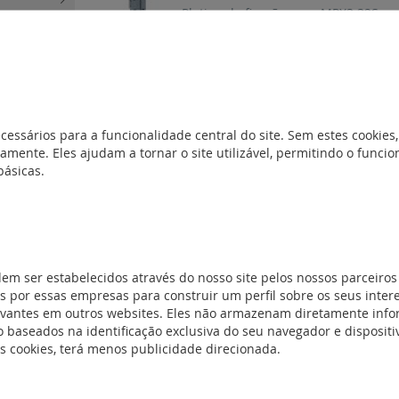
Platina de fixação para MPX3 32S
sticos
(29)
e aM
(152)
REF. 417363
íveis de faca
Disjuntor motor MPX3 63H - térmico r
 DIN
(24)
cessários para a funcionalidade central do site. Sem estes cookies,
s e acessórios
amente. Eles ajudam a tornar o site utilizável, permitindo o func
básicas.
REF. 417362
 de motores
Disjuntor motor MPX3 63H - térmico r
os
(34)
dem ser estabelecidos através do nosso site pelos nossos parceiros
 por essas empresas para construir um perfil sobre os seus inter
evantes em outros websites. Eles não armazenam diretamente inf
de corrente
(6)
 baseados na identificação exclusiva do seu navegador e dispositiv
ensão
(6)
es cookies, terá menos publicidade direcionada.