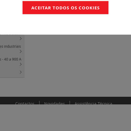
ACEITAR TODOS OS COOKIES
 relés
 - 9 a 65 A
s - 75 a 800 A
s industriais
s - 40 a 900 A
Contactos
Novidades
Assistência Técnica