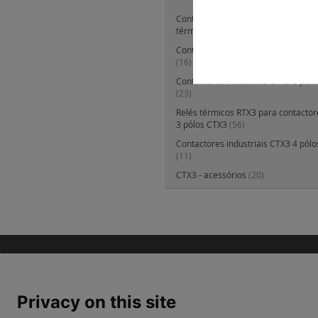
Contactores industriais CTX3 mini e
térmicos RTX3 mini
(25)
Contactores industriais CTX3 3 pólos
(16)
Contactores industriais CTX3 3 pólo
(23)
Relés térmicos RTX3 para contactore
3 pólos CTX3
(56)
Contactores industriais CTX3 4 pólo
(11)
CTX3 - acessórios
(20)
Privacy on this site