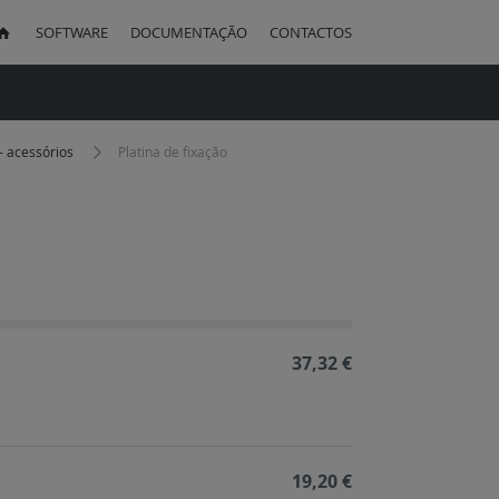
SOFTWARE
DOCUMENTAÇÃO
CONTACTOS
uisa
- acessórios
Platina de fixação
ação
cente
37,32 €
19,20 €