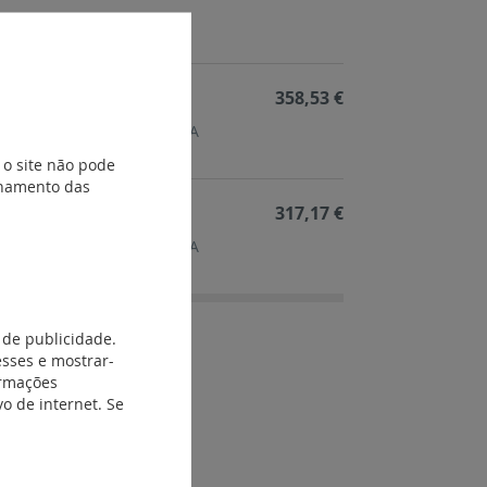
358,53 €
egulável - 3P - 22 A - 50 kA
 o site não pode
ionamento das
317,17 €
egulável - 3P - 17 A - 50 kA
 de publicidade.
esses e mostrar-
ormações
o de internet. Se