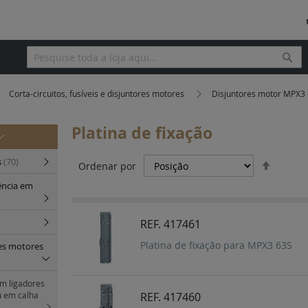
Pesq
Pesquisa
Corta-circuitos, fusíveis e disjuntores motores
Disjuntores motor MPX3 
Platina de fixação
Definir
s
(70)
Ordenar por
Orden
ência em
Decres
REF. 417461
Platina de fixação para MPX3 63S
res motores
om ligadores
u em calha
REF. 417460