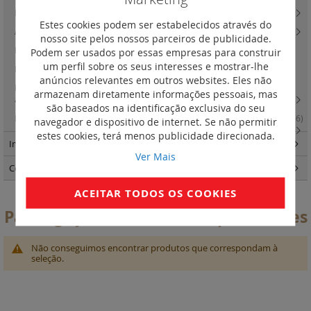
DPX3 160, 250, 630 e 1600 - alimentação e supervisão
(2)
Estes cookies podem ser estabelecidos através do
Automatismos para inversores de rede
(18)
nosso site pelos nossos parceiros de publicidade.
DPX3 1600 - versão seccionável
(0)
Podem ser usados por essas empresas para construir
um perfil sobre os seus interesses e mostrar-lhe
DPX3 630 - comandos rotativos
(0)
anúncios relevantes em outros websites. Eles não
DPX3 1600 - versão seccionável e comandos rotativos e motorizados e
armazenam diretamente informações pessoais, mas
acessórios
(29)
são baseados na identificação exclusiva do seu
DPX3 630 - comandos rotativos e comandos motorizados e acessórios
(16)
navegador e dispositivo de internet. Se não permitir
estes cookies, terá menos publicidade direcionada.
Interruptores-seccionadores
(104)
Ver Mais
Corta-circuitos, fusíveis e disjuntores motores
(542)
ACEITAR TODOS OS COOKIES
Para ligação com tomadas posteriores
Não conseguimos encontrar produtos que correspondam à
seleção.