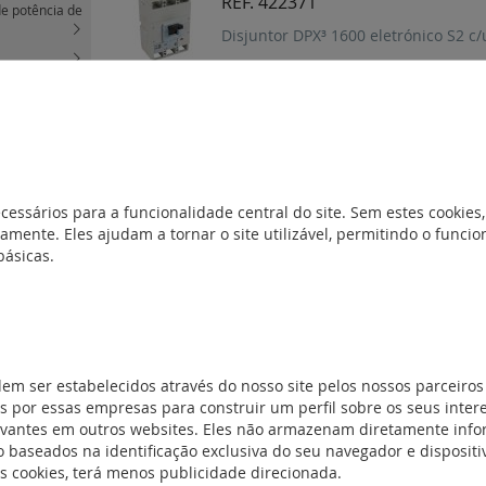
REF. 422371
de potência de
Disjuntor DPX³ 1600 eletrónico S2 c/
liares comuns
REF. 422366
nicos -
Disjuntor DPX³ 1600 eletrónico S2 c/
0 A
(33)
cessários para a funcionalidade central do site. Sem estes cookies,
ccionáveis
(5)
REF. 422365
amente. Eles ajudam a tornar o site utilizável, permitindo o func
ónicos -
básicas.
600 A
(30)
Disjuntor DPX³ 1600 eletrónico S2 c/
)
REF. 422359
nidade de
Disjuntor DPX³ 1600 eletrónico S2 c/
dem ser estabelecidos através do nosso site pelos nossos parceiros
 por essas empresas para construir um perfil sobre os seus inter
V~)
(3)
evantes em outros websites. Eles não armazenam diretamente inf
V~)
(2)
 baseados na identificação exclusiva do seu navegador e dispositiv
es cookies, terá menos publicidade direcionada.
ssórios
(11)