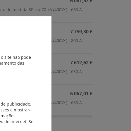
6 081,52 €
un. de medida 3P Icu 70 kA (400V~) - 630 A
7 759,30 €
un. de medida 4P Icu 50 kA (400V~) - 800 A
 o site não pode
7 612,62 €
ionamento das
un. de medida 4P Icu 50 kA (400V~) - 630 A
6 067,01 €
un. de medida 3P Icu 50 kA (400V~) - 630 A
 de publicidade.
esses e mostrar-
ormações
o de internet. Se