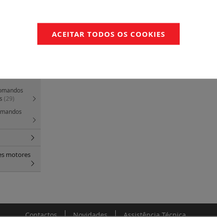
ores e
tação e
ACEITAR TODOS OS COOKIES
rede
(18)
comandos
os
(29)
comandos
res motores
Contactos
Novidades
Assistência Técnica