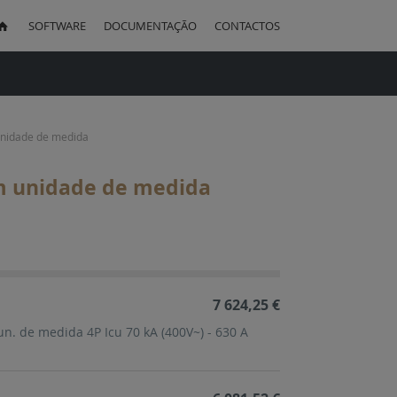
SOFTWARE
DOCUMENTAÇÃO
CONTACTOS
uisa
unidade de medida
om unidade de medida
ação
cente
7 624,25 €
un. de medida 4P Icu 70 kA (400V~) - 630 A