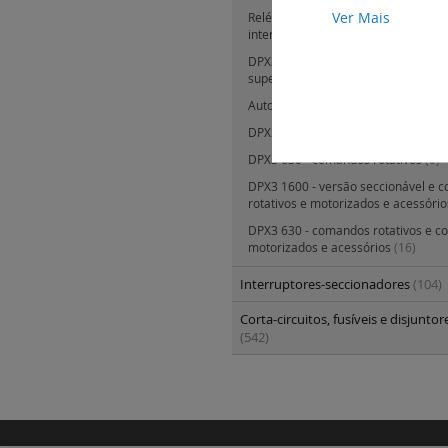
Ver Mais
Relé diferencial e toros para disjunt
interruptores DPX3
(7)
DPX3 160, 250, 630 e 1600 - alimen
supervisão
(2)
Automatismos para inversores de 
DPX3 1600 - versão seccionável
(0)
DPX3 630 - comandos rotativos
(0)
DPX3 1600 - versão seccionável e 
rotativos e motorizados e acessóri
DPX3 630 - comandos rotativos e 
motorizados e acessórios
(16)
Interruptores-seccionadores
(104)
Corta-circuitos, fusíveis e disjunto
(542)