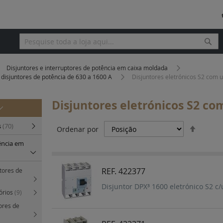
Pesq
Pesquisa
Disjuntores e interruptores de potência em caixa moldada
disjuntores de potência de 630 a 1600 A
Disjuntores eletrónicos S2 com 
Disjuntores eletrónicos S2 c
Definir
s
(70)
Ordenar por
Orden
ência em
Decres
REF. 422377
tores de
Disjuntor DPX³ 1600 eletrónico S2 c/
órios
(9)
ores de