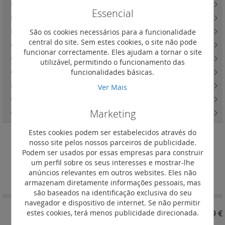
Fusíveis de faca gG e aM
(108)
Essencial
Disjuntores motor MPX3 - proteção de motores de 0,16 A até 63 A
(63)
São os cookies necessários para a funcionalidade
Disjuntores motor MPX3 - acessórios
(34)
central do site. Sem estes cookies, o site não pode
Contactores industriais CTX3 mini e relés térmicos RTX3 mini
(25)
funcionar correctamente. Eles ajudam a tornar o site
Contactores industriais CTX3 3 pólos - 9 a 65 A
(16)
utilizável, permitindo o funcionamento das
funcionalidades básicas.
Contactores industriais CTX3 3 pólos - 75 a 800 A
(23)
Relés térmicos RTX3 para contactores industriais 3 pólos CTX3
(56)
Ver Mais
Contactores industriais CTX3 4 pólos - 40 a 900 A
(11)
Marketing
CTX3 - acessórios
(20)
Estes cookies podem ser estabelecidos através do
nosso site pelos nossos parceiros de publicidade.
Bipolares
Podem ser usados por essas empresas para construir
um perfil sobre os seus interesses e mostrar-lhe
Definir
Ordenar por
anúncios relevantes em outros websites. Eles não
Ordenação
armazenam diretamente informações pessoais, mas
Decrescent
são baseados na identificação exclusiva do seu
navegador e dispositivo de internet. Se não permitir
estes cookies, terá menos publicidade direcionada.
REF. 005828
18,79 €