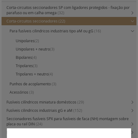
Corta-circuitos seccionadores SP com ligadores protegidos - fixação por
parafuso ou em calha omega
(32)
Corta-circuitos seccionadores
(22)
Para fusíveis cilindricos industriais tipo aM ou gG
(16)
Unipolares
(2)
Unipolares + neutro
(3)
Bipolares
(4)
Tripolares
(3)
Tripolares + neutro
(4)
Punhos de acoplamento
(3)
Acessórios
(3)
Fusíveis cilíndricos miniatura domésticos
(29)
Fusíveis cilindricos industriais gG e aM
(152)
Seccionadores fusíveis SPX para fusíveis de faca (NH) montagem sobre
placa ou rail DIN
(24)
Fusíveis industriais de facas - bases e acessórios
(44)