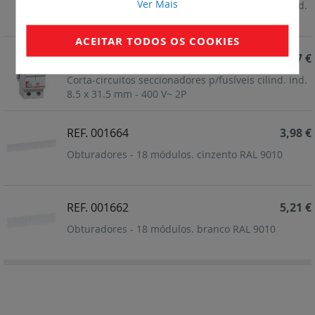
Ver Mais
Corta-circuitos seccionadores p/fusíveis cilind. ind.
10 x 38 mm - 500 V~ 2P
ACEITAR TODOS OS COOKIES
REF. 005826
18,37 €
Corta-circuitos seccionadores p/fusíveis cilind. ind.
8.5 x 31.5 mm - 400 V~ 2P
REF. 001664
3,98 €
Obturadores - 18 módulos. cinzento RAL 9010
REF. 001662
5,21 €
Obturadores - 18 módulos. branco RAL 9010