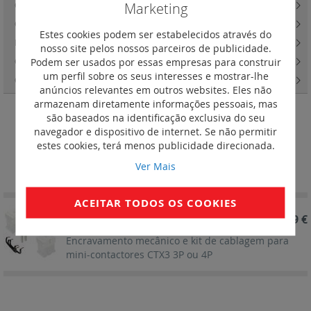
Marketing
Contactores industriais CTX3 3 pólos - 9 a 65 A
(16)
Contactores industriais CTX3 3 pólos - 75 a 800 A
(23)
Estes cookies podem ser estabelecidos através do
Relés térmicos RTX3 para contactores industriais 3 pólos CTX3
(56)
nosso site pelos nossos parceiros de publicidade.
Podem ser usados por essas empresas para construir
Contactores industriais CTX3 4 pólos - 40 a 900 A
(11)
um perfil sobre os seus interesses e mostrar-lhe
CTX3 - acessórios
(20)
anúncios relevantes em outros websites. Eles não
armazenam diretamente informações pessoais, mas
são baseados na identificação exclusiva do seu
Dispositivo de encravamento
navegador e dispositivo de internet. Se não permitir
estes cookies, terá menos publicidade direcionada.
Definir
Ordenar por
Ver Mais
Ordenação
Decrescent
ACEITAR TODOS OS COOKIES
REF. 417160
13,49 €
Encravamento mecânico e kit de cablagem para
mini-contactores CTX3 3P ou 4P