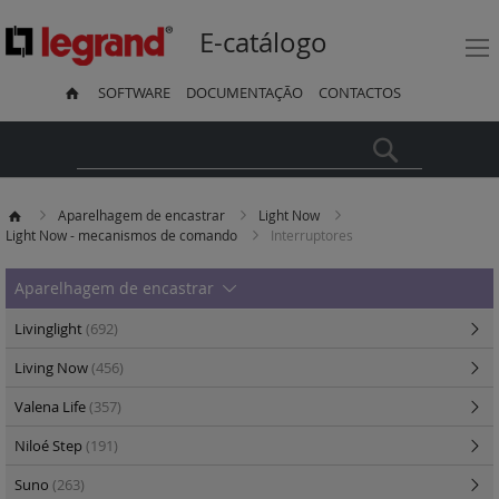
E-catálogo
SOFTWARE
DOCUMENTAÇÃO
CONTACTOS
Pesquisa
Aparelhagem de encastrar
Light Now
Light Now - mecanismos de comando
Interruptores
Aparelhagem de encastrar
Livinglight
(692)
Living Now
(456)
Valena Life
(357)
Niloé Step
(191)
Suno
(263)