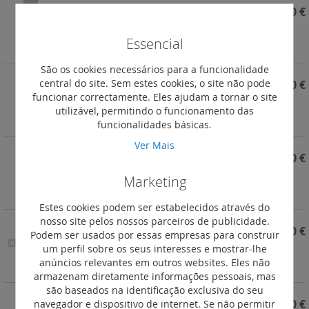
REF. KM39
5,80 €
LNWN TECLA PARA K4007CWI SAN
Essencial
São os cookies necessários para a funcionalidade
central do site. Sem estes cookies, o site não pode
REF. KG39
5,80 €
funcionar correctamente. Eles ajudam a tornar o site
LNWN TECLA PARA K4007CWI PRT
utilizável, permitindo o funcionamento das
funcionalidades básicas.
Ver Mais
REF. KW39
5,80 €
Marketing
LNWN TECLA PARA K4007CWI BRA
Estes cookies podem ser estabelecidos através do
nosso site pelos nossos parceiros de publicidade.
REF. K4007CW
50,50 €
Podem ser usados por essas empresas para construir
um perfil sobre os seus interesses e mostrar-lhe
LNWN INT SEM FIOS CORES 2 M
anúncios relevantes em outros websites. Eles não
armazenam diretamente informações pessoais, mas
são baseados na identificação exclusiva do seu
navegador e dispositivo de internet. Se não permitir
REF. K4007CWI
49,10 €