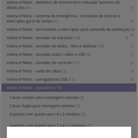
Valena In'Matic - detetores de movimento e indicador luminoso de
obstáculos
(6)
Valena In'Matic - lanterna de emergência - comandos de estores e
interruptor geral de cartão
(4)
Valena In'Matic - termostatos e interruptor para comando de ventilação
(9)
Valena In'Matic - tomadas de televisão
(13)
Valena In'Matic - tomadas de dados - fibra e telefone
(16)
Valena In'Matic - tomadas áudio / vídeo e USB
(4)
Valena In'Matic - tomadas de corrente
(15)
Valena In'Matic - saída de cabos
(2)
Valena In'Matic - carregadores USB
(15)
Valena In'Matic - acessórios
(19)
Caixas simples para montagem saliente
(3)
Caixas dupla para montagem saliente
(3)
Suportes com quadro para 4 x 2 módulos
(2)
Suportes com quadro para 2 x 4 x 2 módulos
(2)
Obturadores
(4)