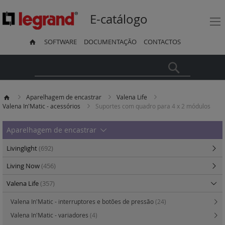
E-catálogo
SOFTWARE
DOCUMENTAÇÃO
CONTACTOS
Pesquisa
Aparelhagem de encastrar
Valena Life
Valena In'Matic - acessórios
Suportes com quadro para 4 x 2 módulos
Aparelhagem de encastrar
Livinglight
(692)
Living Now
(456)
Valena Life
(357)
Valena In'Matic - interruptores e botões de pressão
(24)
Valena In'Matic - variadores
(4)