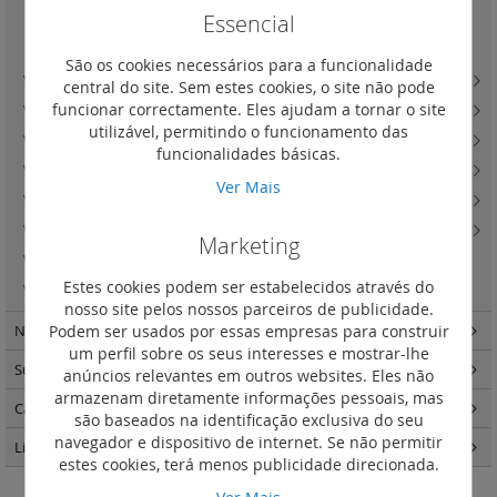
Adaptadores para mecanismos 50 x 50 DIN 49075
(3)
Essencial
Adaptadores para mecanismos MosaicTM
(2)
São os cookies necessários para a funcionalidade
Valena In'Matic - lâmpadas LED
(4)
central do site. Sem estes cookies, o site não pode
funcionar correctamente. Eles ajudam a tornar o site
Valena In'Matic - difusão sonora e colunas de som
(0)
utilizável, permitindo o funcionamento das
Valena In'Matic - IP44 com tecla ou espelho central
(14)
funcionalidades básicas.
Valena Life - teclas e espelhos centrais
(130)
Ver Mais
Valena Life - quadros
(76)
Valena Life - caixas salientes
(2)
Marketing
Valena In'Matic - lanterna de emergência
(4)
Estes cookies podem ser estabelecidos através do
Valena In'Matic - tomadas de dados
(15)
nosso site pelos nossos parceiros de publicidade.
Podem ser usados por essas empresas para construir
Niloé Step
(191)
um perfil sobre os seus interesses e mostrar-lhe
Suno
(263)
anúncios relevantes em outros websites. Eles não
armazenam diretamente informações pessoais, mas
Caixas de encastrar Batibox
(57)
são baseados na identificação exclusiva do seu
navegador e dispositivo de internet. Se não permitir
Light Now
(457)
estes cookies, terá menos publicidade direcionada.
Ver Mais