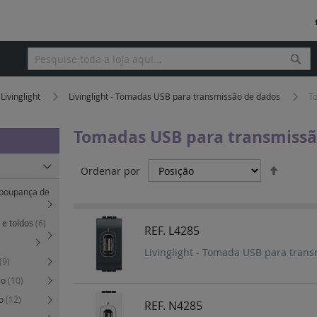
Pesq
Pesquisa
Livinglight
Livinglight - Tomadas USB para transmissão de dados
T
Tomadas USB para transmissã
Definir
Ordenar por
Orden
 (poupança de
Decres
 e toldos
(6)
REF. L4285
Livinglight - Tomada USB para trans
(9)
ão
(10)
to
(12)
REF. N4285