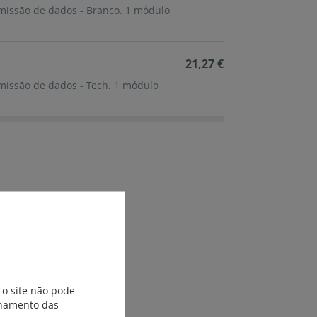
smissão de dados - Branco. 1 módulo
21,27 €
smissão de dados - Tech. 1 módulo
 o site não pode
ionamento das