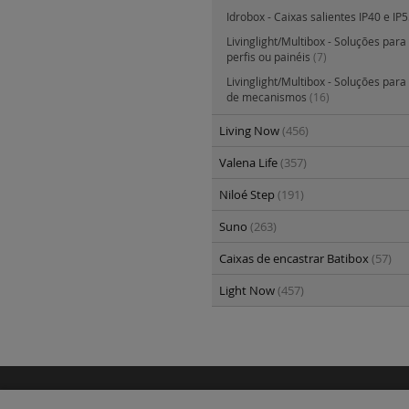
Idrobox - Caixas salientes IP40 e IP
Livinglight/Multibox - Soluções par
perfis ou painéis
(7)
Livinglight/Multibox - Soluções para
de mecanismos
(16)
Living Now
(456)
Valena Life
(357)
Niloé Step
(191)
Suno
(263)
Caixas de encastrar Batibox
(57)
Light Now
(457)