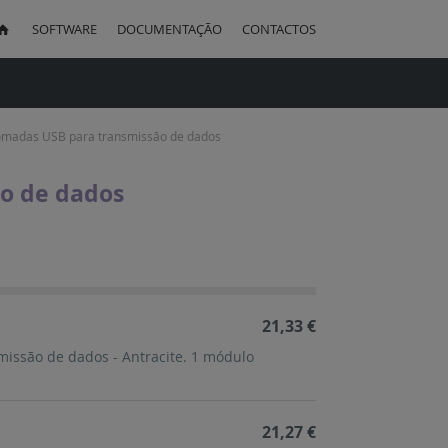
SOFTWARE
DOCUMENTAÇÃO
CONTACTOS
uisa
omadas USB para transmissão de dados
o de dados
ação
cente
21,33 €
missão de dados - Antracite. 1 módulo
21,27 €