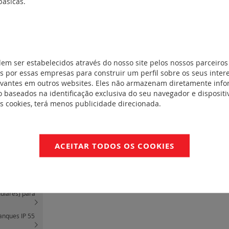
básicas.
cia
(4)
e equipamentos
mecanismos
(15)
dem ser estabelecidos através do nosso site pelos nossos parceiros
)
 por essas empresas para construir um perfil sobre os seus inter
evantes em outros websites. Eles não armazenam diretamente inf
ersos)
(12)
 baseados na identificação exclusiva do seu navegador e dispositiv
ll" (versão
es cookies, terá menos publicidade direcionada.
que IP 44
(1)
ivinglight
ACEITAR TODOS OS COOKIES
ivinglight
 saliente
(3)
dulares) para
anques IP 55