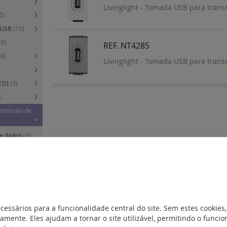
Livinglight - Tomada USB para tran
5)
s USB
(15)
(0)
REF. NT4285
28)
Livinglight - Tomada USB para tran
TED)
(3)
)
nsmissão de
de dados
(3)
s
(9)
3)
cessários para a funcionalidade central do site. Sem estes cookies,
9)
amente. Eles ajudam a tornar o site utilizável, permitindo o func
minação e