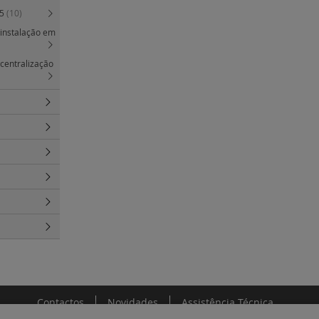
55
(10)
a instalação em
 centralização
Contactos
Novidades
Assistência Técnica