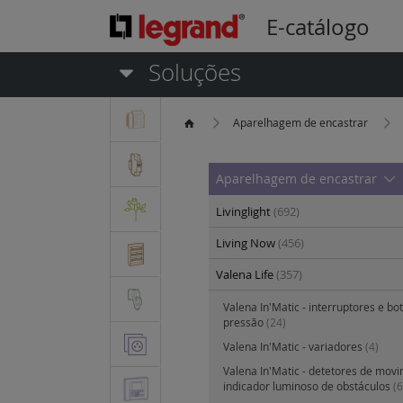
E-catálogo
Soluções
Aparelhagem de encastrar
Aparelhagem de encastrar
Livinglight
(692)
Living Now
(456)
Valena Life
(357)
Valena In'Matic - interruptores e bo
pressão
(24)
Valena In'Matic - variadores
(4)
Valena In'Matic - detetores de mov
indicador luminoso de obstáculos
(6