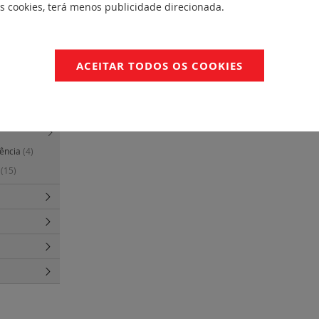
ara módulo
es cookies, terá menos publicidade direcionada.
 espelho
ACEITAR TODOS OS COOKIES
rais
(130)
gência
(4)
s
(15)