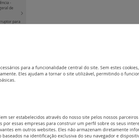
ência -
geral de
rruptor para
são
(13)
 fibra e
vídeo e USB
(4)
nte
(15)
cessários para a funcionalidade central do site. Sem estes cookies,
amente. Eles ajudam a tornar o site utilizável, permitindo o func
básicas.
B
(15)
colunas de som
dem ser estabelecidos através do nosso site pelos nossos parceiros
 por essas empresas para construir um perfil sobre os seus inter
evantes em outros websites. Eles não armazenam diretamente inf
 baseados na identificação exclusiva do seu navegador e dispositiv