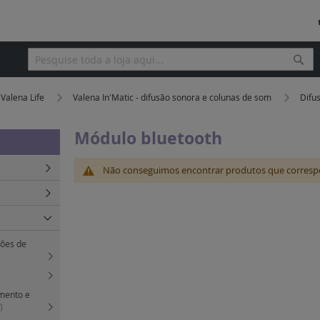
Pesq
Pesquisa
Valena Life
Valena In'Matic - difusão sonora e colunas de som
Difu
Módulo bluetooth
Não conseguimos encontrar produtos que corresp
tões de
imento e
)