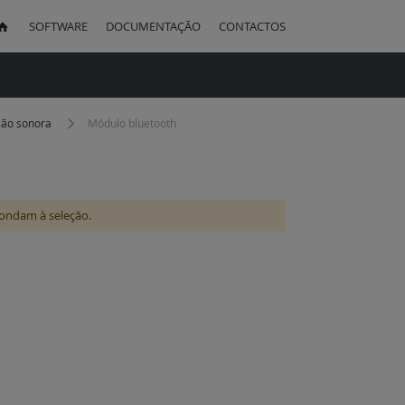
SOFTWARE
DOCUMENTAÇÃO
CONTACTOS
uisa
são sonora
Módulo bluetooth
ondam à seleção.