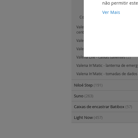
Alimentador para teto falso p
não permitir est
bluetooth
(0)
Ver Mais
Colunas de som
(0)
Valena In'Matic - IP44 com tecla ou
central
(14)
Valena Life - teclas e espelhos cent
Valena Life - quadros
(76)
Valena Life - caixas salientes
(2)
Valena In'Matic - lanterna de emer
Valena In'Matic - tomadas de dado
Niloé Step
(191)
Suno
(263)
Caixas de encastrar Batibox
(57)
Light Now
(457)