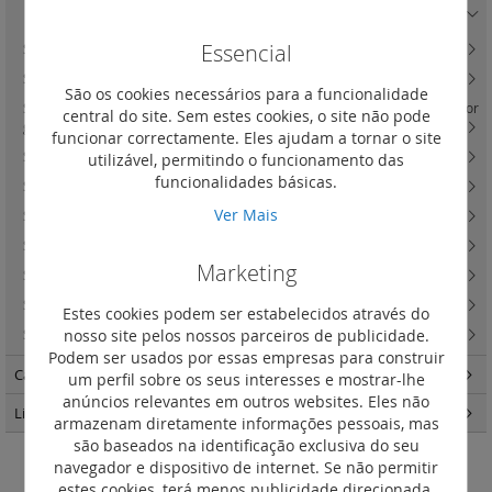
Botões 6 A - 250 V~
(15)
Essencial
Suno - variadores
(4)
Suno - detetores de movimentos e comandos de estores
(15)
São os cookies necessários para a funcionalidade
Suno - termostatos e interruptor para comando de ventilação e Interruptor
central do site. Sem estes cookies, o site não pode
geral de cartão
(12)
funcionar correctamente. Eles ajudam a tornar o site
Suno - tomadas de corrente
(29)
utilizável, permitindo o funcionamento das
funcionalidades básicas.
Suno - carregadores USB e indução
(6)
Ver Mais
Suno - tomadas televisão
(36)
Suno - tomadas RJ45, RJ11 e fibra ótica
(36)
Marketing
Suno - tomadas áudio, vídeo e altifalante
(6)
Suno - saídas de cabos e outros acessórios
(15)
Estes cookies podem ser estabelecidos através do
nosso site pelos nossos parceiros de publicidade.
Suno - quadros
(43)
Podem ser usados por essas empresas para construir
Caixas de encastrar Batibox
(57)
um perfil sobre os seus interesses e mostrar-lhe
anúncios relevantes em outros websites. Eles não
Light Now
(457)
armazenam diretamente informações pessoais, mas
são baseados na identificação exclusiva do seu
navegador e dispositivo de internet. Se não permitir
Comutador de escada
estes cookies, terá menos publicidade direcionada.