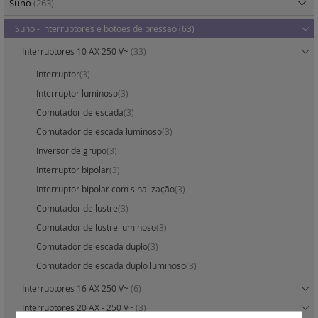
Suno
(263)
Suno - interruptores e botões de pressão
(63)
Interruptores 10 AX 250 V~
(33)
Interruptor
(3)
Interruptor luminoso
(3)
Comutador de escada
(3)
Comutador de escada luminoso
(3)
Inversor de grupo
(3)
Interruptor bipolar
(3)
Interruptor bipolar com sinalização
(3)
Comutador de lustre
(3)
Comutador de lustre luminoso
(3)
Comutador de escada duplo
(3)
Comutador de escada duplo luminoso
(3)
Interruptores 16 AX 250 V~
(6)
Interruptores 20 AX - 250 V~
(3)