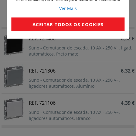
Ver Mais
Definir
Ordenar por
Ordenação
Decrescent
ACEITAR TODOS OS COOKIES
REF. 721406
6,32 €
Suno - Comutador de escada. 10 AX - 250 V~. ligad.
automáticos. Preto mate
REF. 721306
6,32 €
Suno - Comutador de escada. 10 AX - 250 V~.
ligadores automáticos. Alumínio
REF. 721106
4,39 €
Suno - Comutador de escada. 10 AX - 250 V~.
ligadores automáticos. Branco