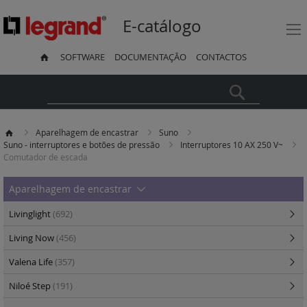
E-catálogo
SOFTWARE
DOCUMENTAÇÃO
CONTACTOS
Pesquisa
Aparelhagem de encastrar
Suno
Suno - interruptores e botões de pressão
Interruptores 10 AX 250 V~
Comutador de escada
Aparelhagem de encastrar
Livinglight
(692)
Living Now
(456)
Valena Life
(357)
Niloé Step
(191)