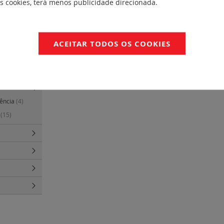
es cookies, terá menos publicidade direcionada.
colunas de som
 espelho
ACEITAR TODOS OS COOKIES
rais
(130)
gência
(4)
s
(15)