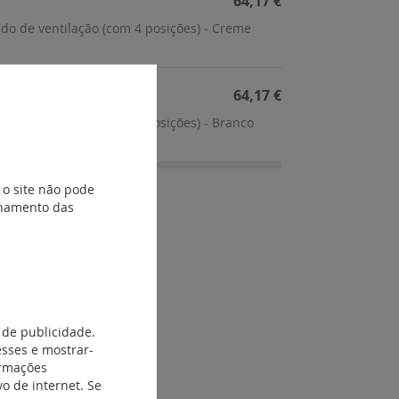
64,17 €
ndo de ventilação (com 4 posições) - Creme
64,17 €
ndo de ventilação (com 4 posições) - Branco
 o site não pode
ionamento das
 de publicidade.
esses e mostrar-
ormações
o de internet. Se