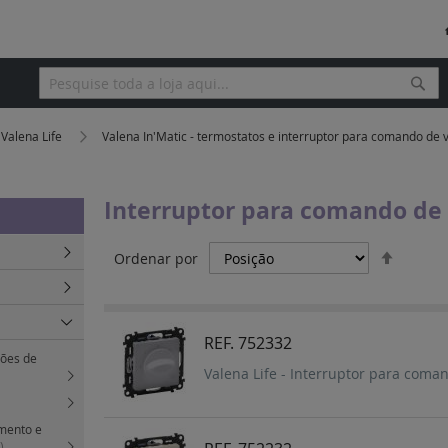
Pesq
Pesquisa
Valena Life
Valena In'Matic - termostatos e interruptor para comando de 
Interruptor para comando de 
Definir
Ordenar por
Orden
Decres
REF. 752332
tões de
Valena Life - Interruptor para coman
imento e
)