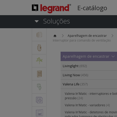
E-catálogo
Soluções
Aparelhagem de encastrar
Interruptor para comando de ventilação
Aparelhagem de encastrar
Livinglight
(692)
Living Now
(456)
Valena Life
(357)
Valena In'Matic - interruptores e bo
pressão
(24)
Valena In'Matic - variadores
(4)
Valena In'Matic - detetores de mov
indicador luminoso de obstáculos
(6