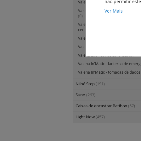
não permitir est
Valena In'Matic - lâmpadas LED
(4)
Ver Mais
Valena In'Matic - difusão sonora e 
(0)
Valena In'Matic - IP44 com tecla ou
central
(14)
Valena Life - teclas e espelhos cent
Valena Life - quadros
(76)
Valena Life - caixas salientes
(2)
Valena In'Matic - lanterna de emer
Valena In'Matic - tomadas de dado
Niloé Step
(191)
Suno
(263)
Caixas de encastrar Batibox
(57)
Light Now
(457)