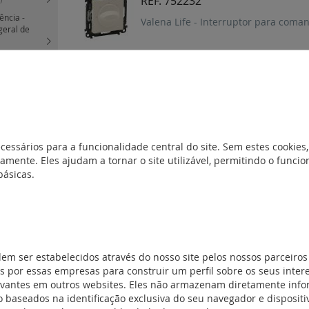
REF. 752232
ência -
Valena Life - Interruptor para coma
geral de
rruptor para
REF. 752132
Valena Life - Interruptor para coma
ilação
(3)
ções (0-1-2-3)
cessários para a funcionalidade central do site. Sem estes cookies,
amente. Eles ajudam a tornar o site utilizável, permitindo o func
são
(13)
básicas.
 fibra e
vídeo e USB
(4)
nte
(15)
dem ser estabelecidos através do nosso site pelos nossos parceiros
 por essas empresas para construir um perfil sobre os seus inter
B
(15)
evantes em outros websites. Eles não armazenam diretamente inf
 baseados na identificação exclusiva do seu navegador e dispositiv