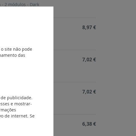
 - 2 módulos - Dark
8,97 €
 - 2 módulos - White
 o site não pode
ionamento das
7,02 €
 - 1 módulo - Stone
7,02 €
 de publicidade.
 - 1 módulo - Dark
esses e mostrar-
ormações
o de internet. Se
6,38 €
 - 1 módulo - White