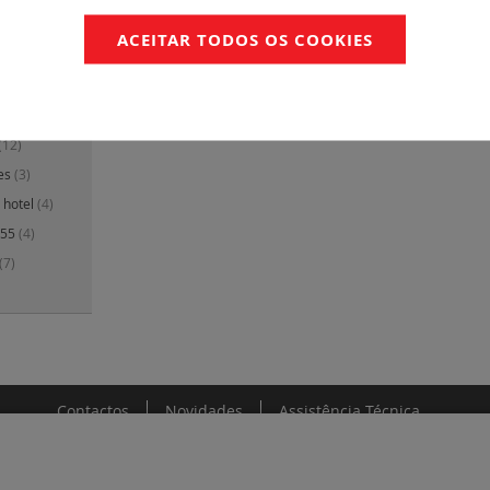
3)
ACEITAR TODOS OS COOKIES
 ótica e
s
(12)
o
(72)
(12)
res
(3)
 hotel
(4)
P55
(4)
(7)
Contactos
Novidades
Assistência Técnica