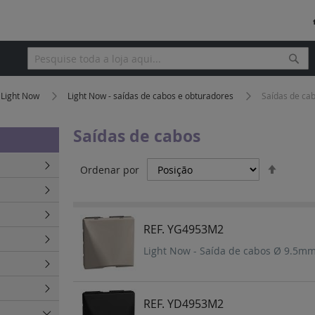
Pesq
Pesquisa
Light Now
Light Now - saídas de cabos e obturadores
Saídas de ca
Saídas de cabos
Definir
Ordenar por
Orden
Decres
REF. YG4953M2
Light Now - Saída de cabos Ø 9.5mm
REF. YD4953M2