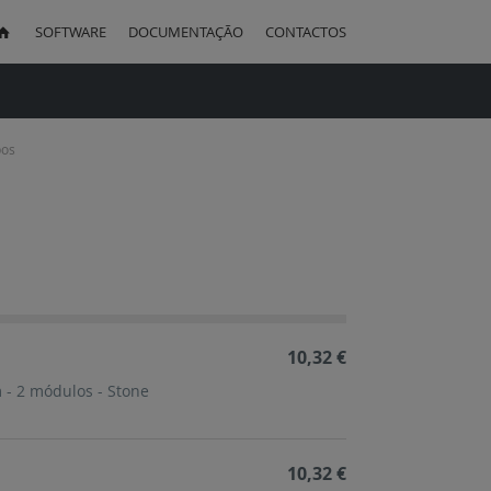
SOFTWARE
DOCUMENTAÇÃO
CONTACTOS
uisa
bos
ação
cente
10,32 €
 - 2 módulos - Stone
10,32 €