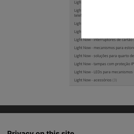
Light Now - tomadas de televisão
(3
Light Now - tomadas de dados, fibra
telefone
(33)
Light Now - besouros e campainha
Light Now - quadros de acabament
Light Now - interruptores de cartão
Light Now - mecanismos para esto
Light Now - soluções para quarto de
Light Now - tampas com proteção I
Light Now - LEDs para mecanismos
Light Now - acessórios
(3)
Privacy on this site