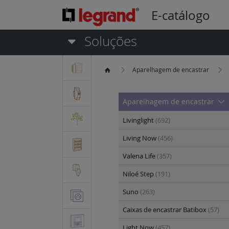
E-catálogo
Soluções
Aparelhagem de encastrar
Aparelhagem de encastrar
Livinglight
(692)
Living Now
(456)
Valena Life
(357)
Niloé Step
(191)
Suno
(263)
Caixas de encastrar Batibox
(57)
Light Now
(457)