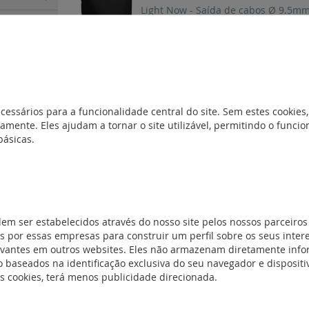
Light Now - Saída de cabos Ø 9.5mm
do
(80)
o e
REF. YW4953M2
Light Now - Saída de cabos Ø 9.5mm
)
 USB
(30)
cessários para a funcionalidade central do site. Sem estes cookies,
amente. Eles ajudam a tornar o site utilizável, permitindo o func
3)
REF. YG4953
básicas.
a elétrica e
Light Now - Saída de cabos Ø 9.5mm
uminosas
(9)
radores
(12)
REF. YD4953
dem ser estabelecidos através do nosso site pelos nossos parceiros
Light Now - Saída de cabos Ø 9.5mm
 por essas empresas para construir um perfil sobre os seus inter
evantes em outros websites. Eles não armazenam diretamente inf
 baseados na identificação exclusiva do seu navegador e dispositiv
es cookies, terá menos publicidade direcionada.
REF. YW4953
m carregador
Light Now - Saída de cabos Ø 9.5mm